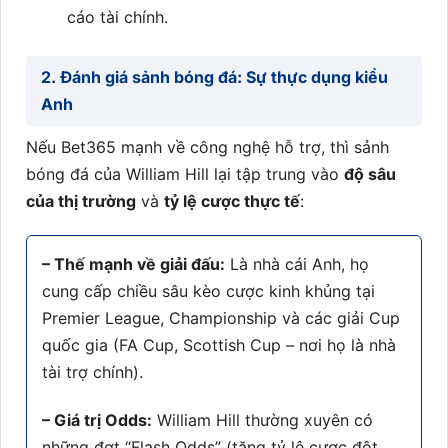
cáo tài chính.
2. Đánh giá sảnh bóng đá: Sự thực dụng kiểu
Anh
Nếu Bet365 mạnh về công nghệ hỗ trợ, thì sảnh
bóng đá của William Hill lại tập trung vào
độ sâu
của thị trường
và
tỷ lệ cược thực tế
:
– Thế mạnh về giải đấu:
Là nhà cái Anh, họ
cung cấp chiều sâu kèo cược kinh khủng tại
Premier League, Championship và các giải Cup
quốc gia (FA Cup, Scottish Cup – nơi họ là nhà
tài trợ chính).
– Giá trị Odds:
William Hill thường xuyên có
những đợt “Flash Odds” (tăng tỷ lệ cược đột