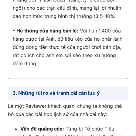
ngột) cho các trận cầu đinh, mang lại lợi nhuận
cao hơn mức trung bình thị trường từ 5-10%.
– Hệ thống cửa hàng bán lẻ:
Với hơn 1.400 cửa
hàng cược tại Anh, dữ liệu kèo của họ phản ánh
đúng dòng tiền thực tế của người chơi bản địa,
rất có ích cho anh em soi kèo theo xu hướng
đám đông.
3. Những rủi ro và tranh cãi cần lưu ý
Là một Reviewer khách quan, chúng ta không thể
bỏ qua các bài học lịch sử của nhà cái này:
Vấn đề quảng cáo:
Từng bị Tổ chức Tiêu