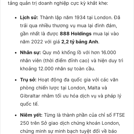
tảng quản trị doanh nghiệp cực kỳ khắt khe:
Lịch sử:
Thành lập năm 1934 tại London. Đã
trải qua nhiều thương vụ mua lại đình đám,
gần nhất là được
888 Holdings
mua lại vào
năm 2022 với giá
2,2 tỷ bảng Anh
.
Nhân sự:
Quy mô khổng lồ với hơn 16.000
nhân viên (thời điểm đỉnh cao) và hiện duy trì
khoảng 12.000 nhân sự toàn cầu.
Trụ sở:
Hoạt động đa quốc gia với các văn
phòng chiến lược tại London, Malta và
Gibraltar nhằm tối ưu hóa dịch vụ và pháp lý
quốc tế.
Niêm yết:
Từng là thành phần của chỉ số FTSE
250 trên Sở giao dịch chứng khoán London,
chứng minh sự minh bạch tuyệt đối về báo