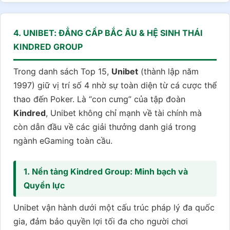
4. UNIBET: ĐẲNG CẤP BẮC ÂU & HỆ SINH THÁI
KINDRED GROUP
Trong danh sách Top 15,
Unibet
(thành lập năm
1997) giữ vị trí số 4 nhờ sự toàn diện từ cá cược thể
thao đến Poker. Là “con cưng” của tập đoàn
Kindred
, Unibet không chỉ mạnh về tài chính mà
còn dẫn đầu về các giải thưởng danh giá trong
ngành eGaming toàn cầu.
1. Nền tảng Kindred Group: Minh bạch và
Quyền lực
Unibet vận hành dưới một cấu trúc pháp lý đa quốc
gia, đảm bảo quyền lợi tối đa cho người chơi