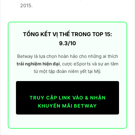
2015.
TỔNG KẾT VỊ THẾ TRONG TOP 15:
9.3/10
Betway là lựa chọn hoàn hảo cho những ai thích
trải nghiệm hiện đại
, cược eSports và sự an tâm
từ một tập đoàn niêm yết tại Mỹ.
TRUY CẬP LINK VÀO & NHẬN
KHUYẾN MÃI BETWAY