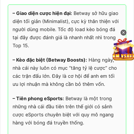
– Giao diện cược hiện đại:
Betway sở hữu giao
diện tối giản (Minimalist), cực kỳ thân thiện với
người dùng mobile. Tốc độ load kèo bóng đá
✕
tại đây được đánh giá là nhanh nhất nhì trong
Top 15.
– Kèo đặc biệt (Betway Boosts):
Hàng ngày,
nhà cái này luôn có mục “tăng tỷ lệ cược” cho
các trận đấu lớn. Đây là cơ hội để anh em tối
ưu lợi nhuận mà không cần bỏ thêm vốn.
– Tiên phong eSports:
Betway là một trong
những nhà cái đầu tiên trên thế giới có sảnh
cược eSports chuyên biệt với quy mô ngang
hàng với bóng đá truyền thống.