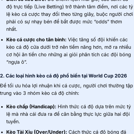
độ trực tiếp (Live Betting) trở thành tâm điểm, nơi các tỷ
lệ kèo cá cược thay đổi theo từng giây, buộc người chơi
phải có sự nhạy bén để bắt được mức “odds” thơm
nhất.
Kèo cá cược cho tân binh:
Việc tăng số đội khiến các
kèo cá độ cửa dưới trở nên tiềm năng hơn, mở ra nhiều
cơ hội ăn tiền cho những ai giỏi phân tích các đội bóng
“ngựa ô”.
2. Các loại hình kèo cá độ phổ biến tại World Cup 2026
Để tối ưu hóa lợi nhuận khi cá cược, người chơi thường tập
trung vào 3 nhóm kèo cá độ chính:
Kèo chấp (Handicap):
Hình thức cá độ dựa trên mức tỷ
lệ mà nhà cái đưa ra để cân bằng thực lực giữa hai đội
tuyển.
Kèo Tài Xỉu (Over/Under):
Cách thức cá độ bóng đá