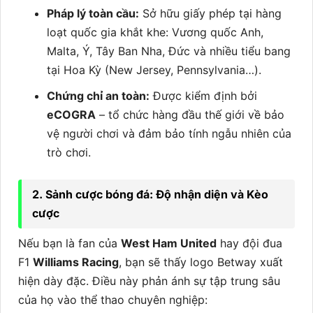
Pháp lý toàn cầu:
Sở hữu giấy phép tại hàng
loạt quốc gia khắt khe: Vương quốc Anh,
Malta, Ý, Tây Ban Nha, Đức và nhiều tiểu bang
tại Hoa Kỳ (New Jersey, Pennsylvania…).
Chứng chỉ an toàn:
Được kiểm định bởi
eCOGRA
– tổ chức hàng đầu thế giới về bảo
vệ người chơi và đảm bảo tính ngẫu nhiên của
trò chơi.
2. Sảnh cược bóng đá: Độ nhận diện và Kèo
cược
Nếu bạn là fan của
West Ham United
hay đội đua
F1
Williams Racing
, bạn sẽ thấy logo Betway xuất
hiện dày đặc. Điều này phản ánh sự tập trung sâu
của họ vào thể thao chuyên nghiệp: