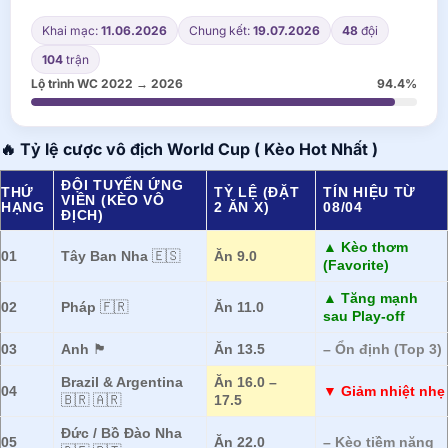
Khai mạc:
11.06.2026
Chung kết:
19.07.2026
48
đội
104
trận
Lộ trình WC 2022 → 2026
94.4%
🔥 Tỷ lệ cược vô địch World Cup ( Kèo Hot Nhất )
ĐỘI TUYỂN ỨNG
THỨ
TỶ LỆ (ĐẶT
TÍN HIỆU TỪ
VIÊN (KÈO VÔ
HẠNG
2 ĂN X)
08/04
ĐỊCH)
▲ Kèo thơm
01
Tây Ban Nha
🇪🇸
Ăn 9.0
(Favorite)
▲ Tăng mạnh
02
Pháp
🇫🇷
Ăn 11.0
sau Play-off
03
Anh
🏴󠁧󠁢󠁥󠁮󠁧󠁿
Ăn 13.5
– Ổn định (Top 3)
Brazil & Argentina
Ăn 16.0 –
04
▼ Giảm nhiệt nhẹ
🇧🇷 🇦🇷
17.5
Đức / Bồ Đào Nha
05
Ăn 22.0
– Kèo tiềm năng