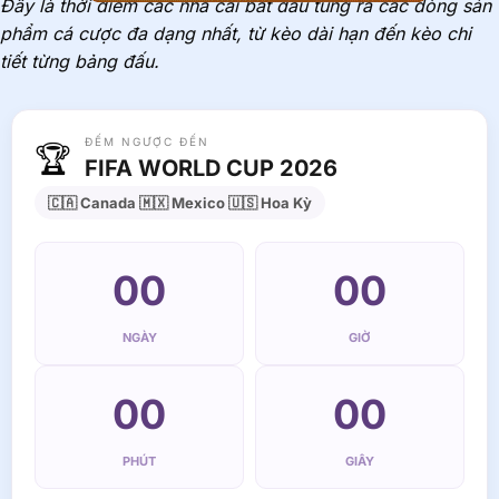
Đây là thời điểm các nhà cái bắt đầu tung ra các dòng sản
phẩm cá cược đa dạng nhất, từ kèo dài hạn đến kèo chi
tiết từng bảng đấu.
ĐẾM NGƯỢC ĐẾN
🏆
FIFA WORLD CUP 2026
🇨🇦
Canada
🇲🇽
Mexico
🇺🇸
Hoa Kỳ
00
00
NGÀY
GIỜ
00
00
PHÚT
GIÂY