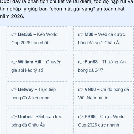
Dưới đây là phân tích chi tiết về ưu điểm, tốc độ nạp rút và
tính pháp lý giúp bạn “chọn mặt gửi vàng” an toàn nhất
năm 2026.
👉
Bet365
– Kèo World
👉
M88
– Web cá cược
Cup 2026 cao nhất
bóng đá số 1 Châu Á
👉
William Hill
– Chuyên
👉
Fun88
– Thưởng lớn
gia soi kèo tỷ số
bóng đá 24/7
👉
Betway
– Trực tiếp
👉
VN88
– Cá độ bóng đá
bóng đá & kèo rung
Việt Nam uy tín
👉
Unibet
– Đỉnh cao kèo
👉
FB88
– Cược World
bóng đá Châu Âu
Cup 2026 cực nhanh