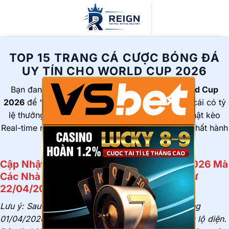
Bỏ
qua
nội
dung
TOP 15 TRANG CÁ CƯỢC BÓNG ĐÁ
UY TÍN CHO WORLD CUP 2026
Bạn đang tìm kiếm
trang cá cược bóng đá World Cup
×
2026
để “về bờ” an toàn? Xem ngay Top 15 nhà cái có tỷ
lệ thưởng cao nhất, khuyến mãi khủng và cập nhật kèo
Real-time nhanh nhất cho kỳ đại hội bóng đá lớn nhất hành
tinh.
Cập Nhật Các Kèo Cá Cược World Cup 2026 Mà
Các Nhà Cái Uy Tín Đang Ra (Giai đoạn từ
22/04/2026 đến khai mạc 11/06/2026)
Lưu ý: Sau khi vòng Play-off kết thúc vào rạng sáng
01/04/2026, danh sách 48 đội tuyển đã chính thức lộ diện.