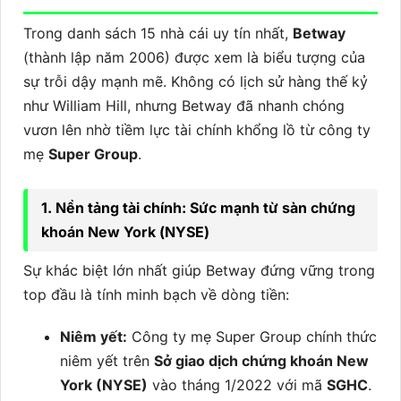
Trong danh sách 15 nhà cái uy tín nhất,
Betway
(thành lập năm 2006) được xem là biểu tượng của
sự trỗi dậy mạnh mẽ. Không có lịch sử hàng thế kỷ
như William Hill, nhưng Betway đã nhanh chóng
vươn lên nhờ tiềm lực tài chính khổng lồ từ công ty
mẹ
Super Group
.
1. Nền tảng tài chính: Sức mạnh từ sàn chứng
khoán New York (NYSE)
Sự khác biệt lớn nhất giúp Betway đứng vững trong
top đầu là tính minh bạch về dòng tiền:
Niêm yết:
Công ty mẹ Super Group chính thức
niêm yết trên
Sở giao dịch chứng khoán New
York (NYSE)
vào tháng 1/2022 với mã
SGHC
.