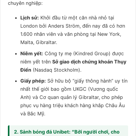
chuyên nghiệp:
Lịch sử:
Khởi đầu từ một căn nhà nhỏ tại
London bởi Anders Ström, đến nay đã có hơn
1.600 nhân viên và văn phòng tại New York,
Malta, Gibraltar.
Niêm yết:
Công ty mẹ (Kindred Group) được
niêm yết trên
Sở giao dịch chứng khoán Thụy
Điển
(Nasdaq Stockholm).
Giấy phép:
Sở hữu bộ “giấy thông hành” uy tín
nhất thế giới bao gồm UKGC (Vương quốc
Anh) và Cơ quan quản lý Gibraltar, cho phép
phục vụ hàng triệu khách hàng khắp Châu Âu
và Bắc Mỹ.
2. Sảnh bóng đá Unibet: “Bởi người chơi, cho