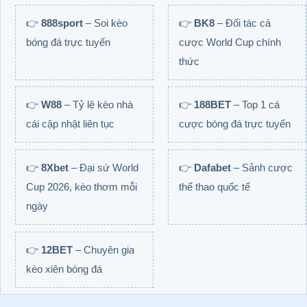
👉
888sport
– Soi kèo
👉
BK8
– Đối tác cá
bóng đá trực tuyến
cược World Cup chính
thức
👉
W88
– Tỷ lệ kèo nhà
👉
188BET
– Top 1 cá
cái cập nhật liên tục
cược bóng đá trực tuyến
👉
8Xbet
– Đại sứ World
👉
Dafabet
– Sảnh cược
Cup 2026, kèo thơm mỗi
thể thao quốc tế
ngày
👉
12BET
– Chuyên gia
kèo xiên bóng đá