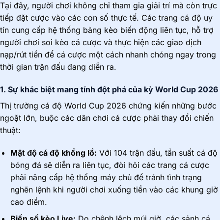
Tại đây, người chơi không chỉ tham gia giải trí mà còn trực
tiếp đặt cược vào các con số thực tế. Các trang cá độ uy
tín cung cấp hệ thống bảng kèo biến động liên tục, hỗ trợ
người chơi soi kèo cá cược và thực hiện các giao dịch
nạp/rút tiền để cá cược một cách nhanh chóng ngay trong
thời gian trận đấu đang diễn ra.
1. Sự khác biệt mang tính đột phá của kỳ World Cup 2026
Thị trường cá độ World Cup 2026 chứng kiến những bước
ngoặt lớn, buộc các dân chơi cá cược phải thay đổi chiến
thuật:
Mật độ cá độ khổng lồ:
Với 104 trận đấu, tần suất cá độ
bóng đá sẽ diễn ra liên tục, đòi hỏi các trang cá cược
phải nâng cấp hệ thống máy chủ để tránh tình trạng
nghẽn lệnh khi người chơi xuống tiền vào các khung giờ
cao điểm.
Biến số kèo Live:
Do chênh lệch múi giờ, các sảnh cá