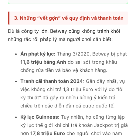
3. Những “vết gợn” về quy định và thanh toán
Dù là công ty lớn, Betway cũng không tránh khỏi
những rắc rối pháp lý mà người chơi cần biết:
Án phạt kỷ lục:
Tháng 3/2020, Betway bị phạt
11,6 triệu bảng Anh
do sai sót trong khâu
chống rửa tiền và bảo vệ khách hàng.
Tranh cãi thanh toán 2024:
Gần đây nhất, vụ
việc không chi trả 1,3 triệu Euro với lý do “lỗi
kỹ thuật” đã gây ra nhiều luồng ý kiến trái
chiều trên các diễn đàn cá cược quốc tế.
Kỷ lục Guinness:
Tuy nhiên, họ cũng từng lập
kỷ lục thế giới khi chi trả khoản Jackpot trị giá
hơn
17,8 triệu Euro
cho người chơi vào năm