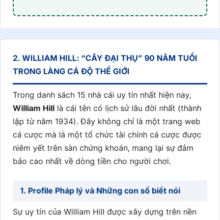
2. WILLIAM HILL: “CÂY ĐẠI THỤ” 90 NĂM TUỔI
TRONG LÀNG CÁ ĐỘ THẾ GIỚI
Trong danh sách 15 nhà cái uy tín nhất hiện nay,
William Hill
là cái tên có lịch sử lâu đời nhất (thành
lập từ năm 1934). Đây không chỉ là một trang web
cá cược mà là một tổ chức tài chính cá cược được
niêm yết trên sàn chứng khoán, mang lại sự đảm
bảo cao nhất về dòng tiền cho người chơi.
1. Profile Pháp lý và Những con số biết nói
Sự uy tín của William Hill được xây dựng trên nền