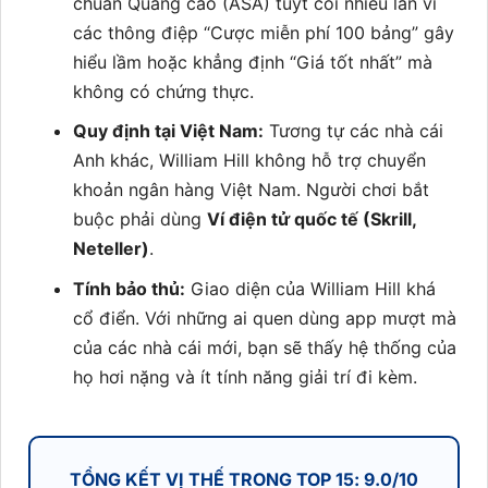
chuẩn Quảng cáo (ASA) tuýt còi nhiều lần vì
các thông điệp “Cược miễn phí 100 bảng” gây
hiểu lầm hoặc khẳng định “Giá tốt nhất” mà
không có chứng thực.
Quy định tại Việt Nam:
Tương tự các nhà cái
Anh khác, William Hill không hỗ trợ chuyển
khoản ngân hàng Việt Nam. Người chơi bắt
buộc phải dùng
Ví điện tử quốc tế (Skrill,
Neteller)
.
Tính bảo thủ:
Giao diện của William Hill khá
cổ điển. Với những ai quen dùng app mượt mà
của các nhà cái mới, bạn sẽ thấy hệ thống của
họ hơi nặng và ít tính năng giải trí đi kèm.
TỔNG KẾT VỊ THẾ TRONG TOP 15: 9.0/10