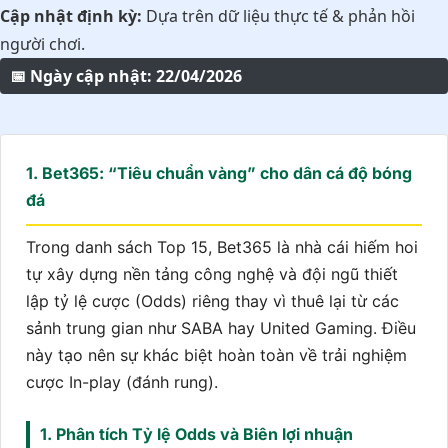
Cập nhật định kỳ:
Dựa trên dữ liệu thực tế & phản hồi
người chơi.
📅 Ngày cập nhật: 22/04/2026
1. Bet365: “Tiêu chuẩn vàng” cho dân cá độ bóng
đá
Trong danh sách Top 15, Bet365 là nhà cái hiếm hoi
tự xây dựng nền tảng công nghệ và đội ngũ thiết
lập tỷ lệ cược (Odds) riêng thay vì thuê lại từ các
sảnh trung gian như SABA hay United Gaming. Điều
này tạo nên sự khác biệt hoàn toàn về trải nghiệm
cược In-play (đánh rung).
1. Phân tích Tỷ lệ Odds và Biên lợi nhuận