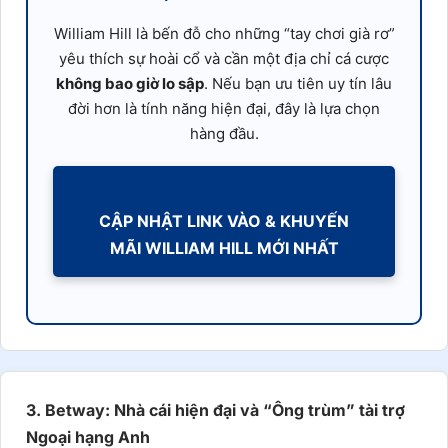
William Hill là bến đỗ cho những “tay chơi già rơ”
yêu thích sự hoài cổ và cần một địa chỉ cá cược
không bao giờ lo sập
. Nếu bạn ưu tiên uy tín lâu
đời hơn là tính năng hiện đại, đây là lựa chọn
hàng đầu.
CẬP NHẬT LINK VÀO & KHUYẾN
MÃI WILLIAM HILL MỚI NHẤT
3. Betway: Nhà cái hiện đại và “Ông trùm” tài trợ
Ngoại hạng Anh