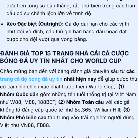
dựa trên tổng số bàn thắng, rất phổ biến trong các trận
đấu có sự chênh lệch lớn về trình độ.
Kèo Đặc biệt (Outright):
Cá độ dài hạn cho các vị trí
như đội vô địch, cầu thủ ghi bàn hàng đầu hoặc đặt
cược cho đội vượt qua vòng bảng.
ĐÁNH GIÁ TOP 15 TRANG NHÀ CÁI CÁ CƯỢC
BÓNG ĐÁ UY TÍN NHẤT CHO WORLD CUP
Chào mừng bạn đến với bảng đánh giá chuyên sâu từ
các
trang cá độ bóng đá uy tín
nhất hiện nay
đễ giúp cược thủ
có cái nhìn chính xác nhất trước thềm World Cup,
(1)
Nhóm Quốc dân
gồm những tên tuổi thống trị tại Việt Nam
như W88, M88, 188BET;
(2) Nhóm Toàn cầu
với các gã
khổng lồ đẳng cấp quốc tế như Bet365, William Hill;
(3)
Nhóm Phổ biến cao
tập trung vào trải nghiệm người dùng
Việt như VN88, FB88.