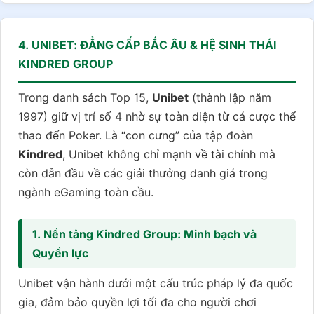
4. UNIBET: ĐẲNG CẤP BẮC ÂU & HỆ SINH THÁI
KINDRED GROUP
Trong danh sách Top 15,
Unibet
(thành lập năm
1997) giữ vị trí số 4 nhờ sự toàn diện từ cá cược thể
thao đến Poker. Là “con cưng” của tập đoàn
Kindred
, Unibet không chỉ mạnh về tài chính mà
còn dẫn đầu về các giải thưởng danh giá trong
ngành eGaming toàn cầu.
1. Nền tảng Kindred Group: Minh bạch và
Quyền lực
Unibet vận hành dưới một cấu trúc pháp lý đa quốc
gia, đảm bảo quyền lợi tối đa cho người chơi