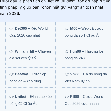
Dưới đây là phân tích chi tiết về ưu điểm, tốc độ nạp rút và
tính pháp lý giúp bạn “chọn mặt gửi vàng” an toàn nhất
năm 2026.
👉
Bet365
– Kèo World
👉
M88
– Web cá cược
Cup 2026 cao nhất
bóng đá số 1 Châu Á
👉
William Hill
– Chuyên
👉
Fun88
– Thưởng lớn
gia soi kèo tỷ số
bóng đá 24/7
👉
Betway
– Trực tiếp
👉
VN88
– Cá độ bóng đá
bóng đá & kèo rung
Việt Nam uy tín
👉
Unibet
– Đỉnh cao kèo
👉
FB88
– Cược World
bóng đá Châu Âu
Cup 2026 cực nhanh