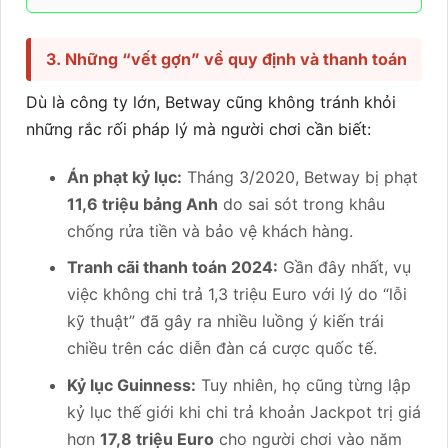
3. Những “vết gợn” về quy định và thanh toán
Dù là công ty lớn, Betway cũng không tránh khỏi
những rắc rối pháp lý mà người chơi cần biết:
Án phạt kỷ lục:
Tháng 3/2020, Betway bị phạt
11,6 triệu bảng Anh
do sai sót trong khâu
chống rửa tiền và bảo vệ khách hàng.
Tranh cãi thanh toán 2024:
Gần đây nhất, vụ
việc không chi trả 1,3 triệu Euro với lý do “lỗi
kỹ thuật” đã gây ra nhiều luồng ý kiến trái
chiều trên các diễn đàn cá cược quốc tế.
Kỷ lục Guinness:
Tuy nhiên, họ cũng từng lập
kỷ lục thế giới khi chi trả khoản Jackpot trị giá
hơn
17,8 triệu Euro
cho người chơi vào năm