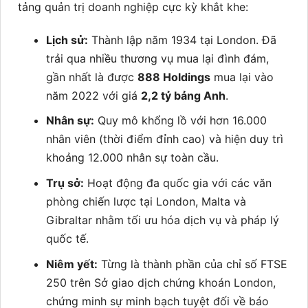
tảng quản trị doanh nghiệp cực kỳ khắt khe:
Lịch sử:
Thành lập năm 1934 tại London. Đã
trải qua nhiều thương vụ mua lại đình đám,
gần nhất là được
888 Holdings
mua lại vào
năm 2022 với giá
2,2 tỷ bảng Anh
.
Nhân sự:
Quy mô khổng lồ với hơn 16.000
nhân viên (thời điểm đỉnh cao) và hiện duy trì
khoảng 12.000 nhân sự toàn cầu.
Trụ sở:
Hoạt động đa quốc gia với các văn
phòng chiến lược tại London, Malta và
Gibraltar nhằm tối ưu hóa dịch vụ và pháp lý
quốc tế.
Niêm yết:
Từng là thành phần của chỉ số FTSE
250 trên Sở giao dịch chứng khoán London,
chứng minh sự minh bạch tuyệt đối về báo