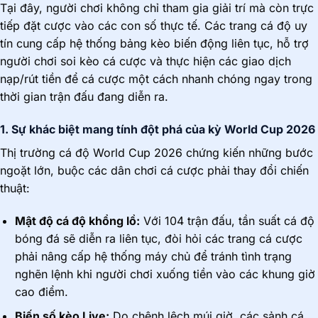
Tại đây, người chơi không chỉ tham gia giải trí mà còn trực
tiếp đặt cược vào các con số thực tế. Các trang cá độ uy
tín cung cấp hệ thống bảng kèo biến động liên tục, hỗ trợ
người chơi soi kèo cá cược và thực hiện các giao dịch
nạp/rút tiền để cá cược một cách nhanh chóng ngay trong
thời gian trận đấu đang diễn ra.
1. Sự khác biệt mang tính đột phá của kỳ World Cup 2026
Thị trường cá độ World Cup 2026 chứng kiến những bước
ngoặt lớn, buộc các dân chơi cá cược phải thay đổi chiến
thuật:
Mật độ cá độ khổng lồ:
Với 104 trận đấu, tần suất cá độ
bóng đá sẽ diễn ra liên tục, đòi hỏi các trang cá cược
phải nâng cấp hệ thống máy chủ để tránh tình trạng
nghẽn lệnh khi người chơi xuống tiền vào các khung giờ
cao điểm.
Biến số kèo Live:
Do chênh lệch múi giờ, các sảnh cá