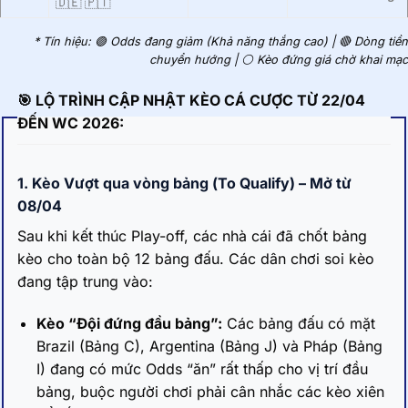
🇩🇪 🇵🇹
* Tín hiệu: 🟢 Odds đang giảm (Khả năng thắng cao) | 🔴 Dòng tiền
chuyển hướng | ⚪ Kèo đứng giá chờ khai mạc
🎯 LỘ TRÌNH CẬP NHẬT KÈO CÁ CƯỢC TỪ 22/04
ĐẾN WC 2026:
1. Kèo Vượt qua vòng bảng (To Qualify) – Mở từ
08/04
Sau khi kết thúc Play-off, các nhà cái đã chốt bảng
kèo cho toàn bộ 12 bảng đấu. Các dân chơi soi kèo
đang tập trung vào:
Kèo “Đội đứng đầu bảng”:
Các bảng đấu có mặt
Brazil (Bảng C), Argentina (Bảng J) và Pháp (Bảng
I) đang có mức Odds “ăn” rất thấp cho vị trí đầu
bảng, buộc người chơi phải cân nhắc các kèo xiên