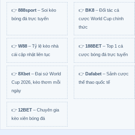
👉
888sport
– Soi kèo
👉
BK8
– Đối tác cá
bóng đá trực tuyến
cược World Cup chính
thức
👉
W88
– Tỷ lệ kèo nhà
👉
188BET
– Top 1 cá
cái cập nhật liên tục
cược bóng đá trực tuyến
👉
8Xbet
– Đại sứ World
👉
Dafabet
– Sảnh cược
Cup 2026, kèo thơm mỗi
thể thao quốc tế
ngày
👉
12BET
– Chuyên gia
kèo xiên bóng đá