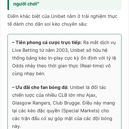
người chơi”
Điểm khác biệt của Unibet nằm ở trải nghiệm thực
tế dành cho dân soi kèo chuyên sâu:
– Tiên phong cá cược trực tiếp:
Ra mắt dịch vụ
Live Betting từ năm 2003, Unibet sở hữu hệ
thống bảng kèo In-play cực kỳ ổn định với tỷ lệ
Odds nhảy theo thời gian thực (Real-time) vô
cùng nhạy bén.
– Ưu đãi cho fan bóng đá:
Unibet là đối tác
chiến lược của nhiều CLB lớn như Ajax,
Glasgow Rangers, Club Brugge. Điều này mang
lại các kèo đặc quyền (Special Markets) cho
các trận đấu có sự góp mặt của các đội bóng
này.