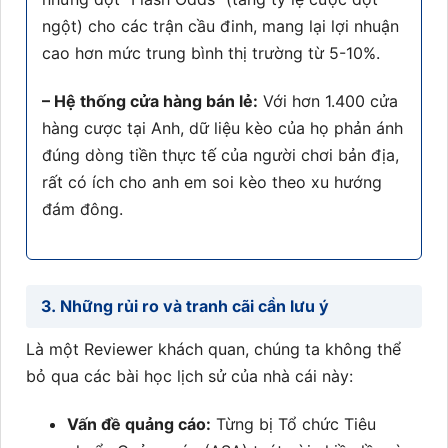
ngột) cho các trận cầu đinh, mang lại lợi nhuận
cao hơn mức trung bình thị trường từ 5-10%.
– Hệ thống cửa hàng bán lẻ:
Với hơn 1.400 cửa
hàng cược tại Anh, dữ liệu kèo của họ phản ánh
đúng dòng tiền thực tế của người chơi bản địa,
rất có ích cho anh em soi kèo theo xu hướng
đám đông.
3. Những rủi ro và tranh cãi cần lưu ý
Là một Reviewer khách quan, chúng ta không thể
bỏ qua các bài học lịch sử của nhà cái này:
Vấn đề quảng cáo:
Từng bị Tổ chức Tiêu