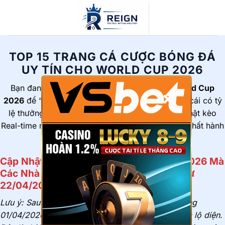
Bỏ
qua
nội
dung
TOP 15 TRANG CÁ CƯỢC BÓNG ĐÁ
UY TÍN CHO WORLD CUP 2026
Bạn đang tìm kiếm
trang cá cược bóng đá World Cup
×
2026
để “về bờ” an toàn? Xem ngay Top 15 nhà cái có tỷ
lệ thưởng cao nhất, khuyến mãi khủng và cập nhật kèo
Real-time nhanh nhất cho kỳ đại hội bóng đá lớn nhất hành
tinh.
Cập Nhật Các Kèo Cá Cược World Cup 2026 Mà
Các Nhà Cái Uy Tín Đang Ra (Giai đoạn từ
22/04/2026 đến khai mạc 11/06/2026)
Lưu ý: Sau khi vòng Play-off kết thúc vào rạng sáng
01/04/2026, danh sách 48 đội tuyển đã chính thức lộ diện.