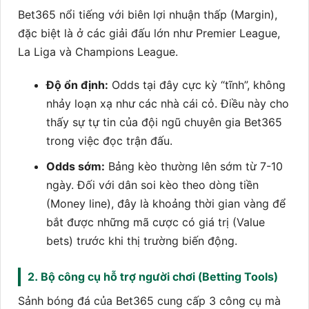
Bet365 nổi tiếng với biên lợi nhuận thấp (Margin),
đặc biệt là ở các giải đấu lớn như Premier League,
La Liga và Champions League.
Độ ổn định:
Odds tại đây cực kỳ “tĩnh”, không
nhảy loạn xạ như các nhà cái cỏ. Điều này cho
thấy sự tự tin của đội ngũ chuyên gia Bet365
trong việc đọc trận đấu.
Odds sớm:
Bảng kèo thường lên sớm từ 7-10
ngày. Đối với dân soi kèo theo dòng tiền
(Money line), đây là khoảng thời gian vàng để
bắt được những mã cược có giá trị (Value
bets) trước khi thị trường biến động.
2. Bộ công cụ hỗ trợ người chơi (Betting Tools)
Sảnh bóng đá của Bet365 cung cấp 3 công cụ mà