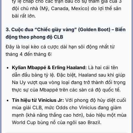
tỷ lệ chấp cho các trận đấu có sự tham gia của 3
đội chủ nhà (Mỹ, Canada, Mexico) do lợi thế sân
bãi rất lớn.
3. Cuộc đua “Chiếc giày vàng” (Golden Boot) – Biến
động theo phong độ CLB
Đây là loại kèo cá cược dài hạn sôi động nhất từ
tháng 4 đến tháng 6:
Kylian Mbappé & Erling Haaland:
Là hai cái tên
dẫn đầu bảng tỷ lệ. Đặc biệt, Haaland sau khi giúp
Na Uy vượt qua vòng loại đang trở thành đối trọng
thực sự của Mbappé trên các sàn cá độ quốc tế.
Tín hiệu từ Vinicius Jr:
Với phong độ hủy diệt cuối
mùa giải CLB, mức Odds cho Vinicius đang giảm
mạnh (khả năng thắng cao hơn), báo hiệu một mùa
World Cup bùng nổ của ngôi sao Brazil.