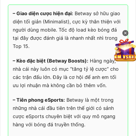
– Giao diện cược hiện đại:
Betway sở hữu giao
diện tối giản (Minimalist), cực kỳ thân thiện với
người dùng mobile. Tốc độ load kèo bóng đá
✕
tại đây được đánh giá là nhanh nhất nhì trong
Top 15.
– Kèo đặc biệt (Betway Boosts):
Hàng ngày,
nhà cái này luôn có mục “tăng tỷ lệ cược” cho
các trận đấu lớn. Đây là cơ hội để anh em tối
ưu lợi nhuận mà không cần bỏ thêm vốn.
– Tiên phong eSports:
Betway là một trong
những nhà cái đầu tiên trên thế giới có sảnh
cược eSports chuyên biệt với quy mô ngang
hàng với bóng đá truyền thống.