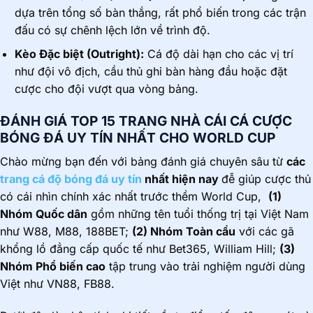
dựa trên tổng số bàn thắng, rất phổ biến trong các trận
đấu có sự chênh lệch lớn về trình độ.
Kèo Đặc biệt (Outright):
Cá độ dài hạn cho các vị trí
như đội vô địch, cầu thủ ghi bàn hàng đầu hoặc đặt
cược cho đội vượt qua vòng bảng.
ĐÁNH GIÁ TOP 15 TRANG NHÀ CÁI CÁ CƯỢC
BÓNG ĐÁ UY TÍN NHẤT CHO WORLD CUP
Chào mừng bạn đến với bảng đánh giá chuyên sâu từ
các
trang cá độ bóng đá uy tín
nhất hiện nay
đễ giúp cược thủ
có cái nhìn chính xác nhất trước thềm World Cup,
(1)
Nhóm Quốc dân
gồm những tên tuổi thống trị tại Việt Nam
như W88, M88, 188BET;
(2) Nhóm Toàn cầu
với các gã
khổng lồ đẳng cấp quốc tế như Bet365, William Hill;
(3)
Nhóm Phổ biến cao
tập trung vào trải nghiệm người dùng
Việt như VN88, FB88.