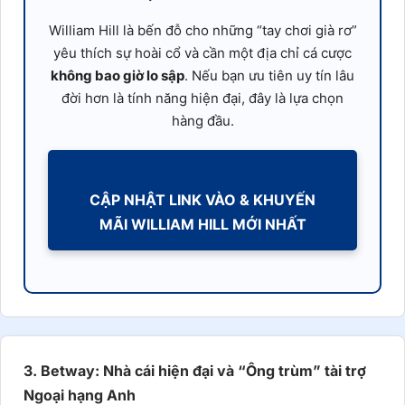
William Hill là bến đỗ cho những “tay chơi già rơ”
yêu thích sự hoài cổ và cần một địa chỉ cá cược
không bao giờ lo sập
. Nếu bạn ưu tiên uy tín lâu
đời hơn là tính năng hiện đại, đây là lựa chọn
hàng đầu.
CẬP NHẬT LINK VÀO & KHUYẾN
MÃI WILLIAM HILL MỚI NHẤT
3. Betway: Nhà cái hiện đại và “Ông trùm” tài trợ
Ngoại hạng Anh