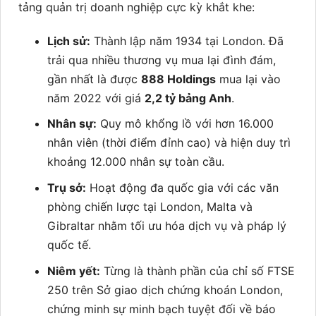
tảng quản trị doanh nghiệp cực kỳ khắt khe:
Lịch sử:
Thành lập năm 1934 tại London. Đã
trải qua nhiều thương vụ mua lại đình đám,
gần nhất là được
888 Holdings
mua lại vào
năm 2022 với giá
2,2 tỷ bảng Anh
.
Nhân sự:
Quy mô khổng lồ với hơn 16.000
nhân viên (thời điểm đỉnh cao) và hiện duy trì
khoảng 12.000 nhân sự toàn cầu.
Trụ sở:
Hoạt động đa quốc gia với các văn
phòng chiến lược tại London, Malta và
Gibraltar nhằm tối ưu hóa dịch vụ và pháp lý
quốc tế.
Niêm yết:
Từng là thành phần của chỉ số FTSE
250 trên Sở giao dịch chứng khoán London,
chứng minh sự minh bạch tuyệt đối về báo