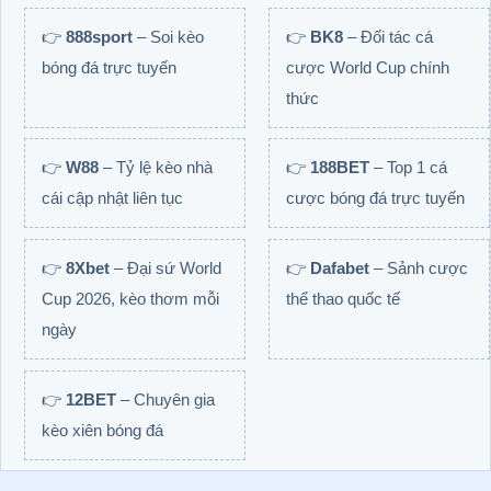
👉
888sport
– Soi kèo
👉
BK8
– Đối tác cá
bóng đá trực tuyến
cược World Cup chính
thức
👉
W88
– Tỷ lệ kèo nhà
👉
188BET
– Top 1 cá
cái cập nhật liên tục
cược bóng đá trực tuyến
👉
8Xbet
– Đại sứ World
👉
Dafabet
– Sảnh cược
Cup 2026, kèo thơm mỗi
thể thao quốc tế
ngày
👉
12BET
– Chuyên gia
kèo xiên bóng đá