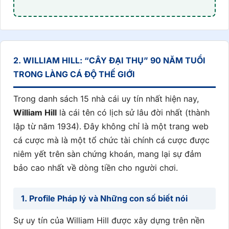
2. WILLIAM HILL: “CÂY ĐẠI THỤ” 90 NĂM TUỔI
TRONG LÀNG CÁ ĐỘ THẾ GIỚI
Trong danh sách 15 nhà cái uy tín nhất hiện nay,
William Hill
là cái tên có lịch sử lâu đời nhất (thành
lập từ năm 1934). Đây không chỉ là một trang web
cá cược mà là một tổ chức tài chính cá cược được
niêm yết trên sàn chứng khoán, mang lại sự đảm
bảo cao nhất về dòng tiền cho người chơi.
1. Profile Pháp lý và Những con số biết nói
Sự uy tín của William Hill được xây dựng trên nền