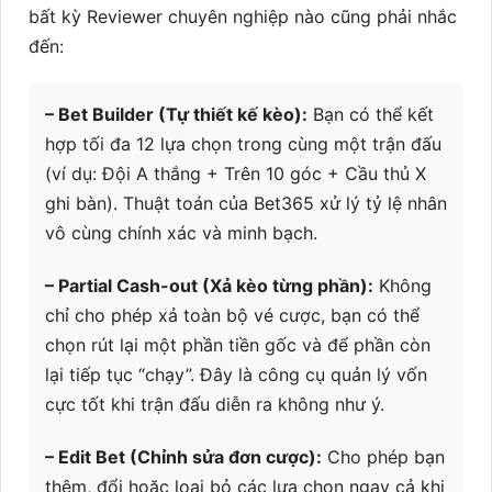
bất kỳ Reviewer chuyên nghiệp nào cũng phải nhắc
đến:
– Bet Builder (Tự thiết kế kèo):
Bạn có thể kết
hợp tối đa 12 lựa chọn trong cùng một trận đấu
(ví dụ: Đội A thắng + Trên 10 góc + Cầu thủ X
ghi bàn). Thuật toán của Bet365 xử lý tỷ lệ nhân
vô cùng chính xác và minh bạch.
– Partial Cash-out (Xả kèo từng phần):
Không
chỉ cho phép xả toàn bộ vé cược, bạn có thể
chọn rút lại một phần tiền gốc và để phần còn
lại tiếp tục “chạy”. Đây là công cụ quản lý vốn
cực tốt khi trận đấu diễn ra không như ý.
– Edit Bet (Chỉnh sửa đơn cược):
Cho phép bạn
thêm, đổi hoặc loại bỏ các lựa chọn ngay cả khi