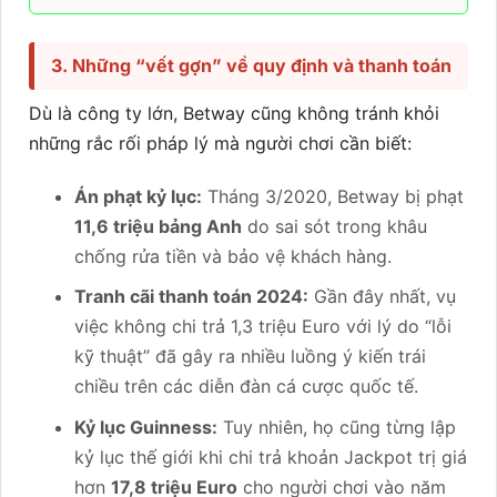
3. Những “vết gợn” về quy định và thanh toán
Dù là công ty lớn, Betway cũng không tránh khỏi
những rắc rối pháp lý mà người chơi cần biết:
Án phạt kỷ lục:
Tháng 3/2020, Betway bị phạt
11,6 triệu bảng Anh
do sai sót trong khâu
chống rửa tiền và bảo vệ khách hàng.
Tranh cãi thanh toán 2024:
Gần đây nhất, vụ
việc không chi trả 1,3 triệu Euro với lý do “lỗi
kỹ thuật” đã gây ra nhiều luồng ý kiến trái
chiều trên các diễn đàn cá cược quốc tế.
Kỷ lục Guinness:
Tuy nhiên, họ cũng từng lập
kỷ lục thế giới khi chi trả khoản Jackpot trị giá
hơn
17,8 triệu Euro
cho người chơi vào năm