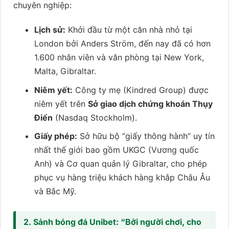
chuyên nghiệp:
Lịch sử:
Khởi đầu từ một căn nhà nhỏ tại
London bởi Anders Ström, đến nay đã có hơn
1.600 nhân viên và văn phòng tại New York,
Malta, Gibraltar.
Niêm yết:
Công ty mẹ (Kindred Group) được
niêm yết trên
Sở giao dịch chứng khoán Thụy
Điển
(Nasdaq Stockholm).
Giấy phép:
Sở hữu bộ “giấy thông hành” uy tín
nhất thế giới bao gồm UKGC (Vương quốc
Anh) và Cơ quan quản lý Gibraltar, cho phép
phục vụ hàng triệu khách hàng khắp Châu Âu
và Bắc Mỹ.
2. Sảnh bóng đá Unibet: “Bởi người chơi, cho