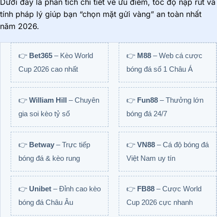
Dưới đây là phân tích chi tiết về ưu điểm, tốc độ nạp rút và
tính pháp lý giúp bạn “chọn mặt gửi vàng” an toàn nhất
năm 2026.
👉
Bet365
– Kèo World
👉
M88
– Web cá cược
Cup 2026 cao nhất
bóng đá số 1 Châu Á
👉
William Hill
– Chuyên
👉
Fun88
– Thưởng lớn
gia soi kèo tỷ số
bóng đá 24/7
👉
Betway
– Trực tiếp
👉
VN88
– Cá độ bóng đá
bóng đá & kèo rung
Việt Nam uy tín
👉
Unibet
– Đỉnh cao kèo
👉
FB88
– Cược World
bóng đá Châu Âu
Cup 2026 cực nhanh