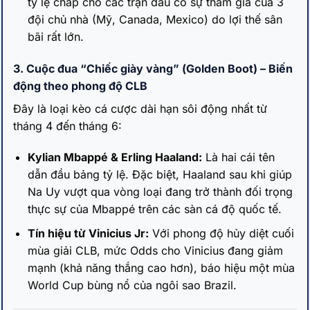
tỷ lệ chấp cho các trận đấu có sự tham gia của 3
đội chủ nhà (Mỹ, Canada, Mexico) do lợi thế sân
bãi rất lớn.
3. Cuộc đua “Chiếc giày vàng” (Golden Boot) – Biến
động theo phong độ CLB
Đây là loại kèo cá cược dài hạn sôi động nhất từ
tháng 4 đến tháng 6:
Kylian Mbappé & Erling Haaland:
Là hai cái tên
dẫn đầu bảng tỷ lệ. Đặc biệt, Haaland sau khi giúp
Na Uy vượt qua vòng loại đang trở thành đối trọng
thực sự của Mbappé trên các sàn cá độ quốc tế.
Tín hiệu từ Vinicius Jr:
Với phong độ hủy diệt cuối
mùa giải CLB, mức Odds cho Vinicius đang giảm
mạnh (khả năng thắng cao hơn), báo hiệu một mùa
World Cup bùng nổ của ngôi sao Brazil.