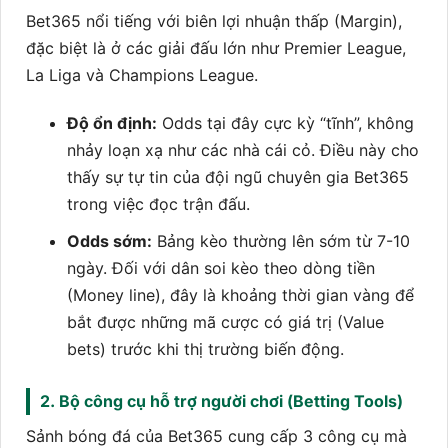
Bet365 nổi tiếng với biên lợi nhuận thấp (Margin),
đặc biệt là ở các giải đấu lớn như Premier League,
La Liga và Champions League.
Độ ổn định:
Odds tại đây cực kỳ “tĩnh”, không
nhảy loạn xạ như các nhà cái cỏ. Điều này cho
thấy sự tự tin của đội ngũ chuyên gia Bet365
trong việc đọc trận đấu.
Odds sớm:
Bảng kèo thường lên sớm từ 7-10
ngày. Đối với dân soi kèo theo dòng tiền
(Money line), đây là khoảng thời gian vàng để
bắt được những mã cược có giá trị (Value
bets) trước khi thị trường biến động.
2. Bộ công cụ hỗ trợ người chơi (Betting Tools)
Sảnh bóng đá của Bet365 cung cấp 3 công cụ mà