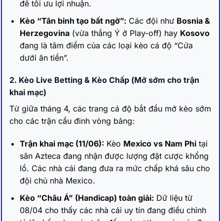
để tối ưu lợi nhuận.
Kèo “Tân binh tạo bất ngờ”:
Các đội như
Bosnia &
Herzegovina
(vừa thắng Ý ở Play-off) hay
Kosovo
đang là tâm điểm của các loại kèo cá độ “Cửa
dưới ăn tiền”.
2. Kèo Live Betting & Kèo Chấp (Mở sớm cho trận
khai mạc)
Từ giữa tháng 4, các trang cá độ bắt đầu mở kèo sớm
cho các trận cầu đinh vòng bảng:
Trận khai mạc (11/06):
Kèo
Mexico vs Nam Phi
tại
sân Azteca đang nhận được lượng đặt cược khổng
lồ. Các nhà cái đang đưa ra mức chấp khá sâu cho
đội chủ nhà Mexico.
Kèo “Châu Á” (Handicap) toàn giải:
Dữ liệu từ
08/04 cho thấy các nhà cái uy tín đang điều chỉnh