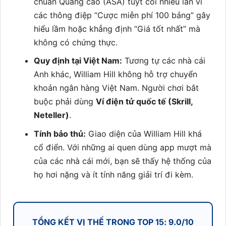
chuẩn Quảng cáo (ASA) tuýt còi nhiều lần vì
các thông điệp “Cược miễn phí 100 bảng” gây
hiểu lầm hoặc khẳng định “Giá tốt nhất” mà
không có chứng thực.
Quy định tại Việt Nam:
Tương tự các nhà cái
Anh khác, William Hill không hỗ trợ chuyển
khoản ngân hàng Việt Nam. Người chơi bắt
buộc phải dùng
Ví điện tử quốc tế (Skrill,
Neteller)
.
Tính bảo thủ:
Giao diện của William Hill khá
cổ điển. Với những ai quen dùng app mượt mà
của các nhà cái mới, bạn sẽ thấy hệ thống của
họ hơi nặng và ít tính năng giải trí đi kèm.
TỔNG KẾT VỊ THẾ TRONG TOP 15: 9.0/10