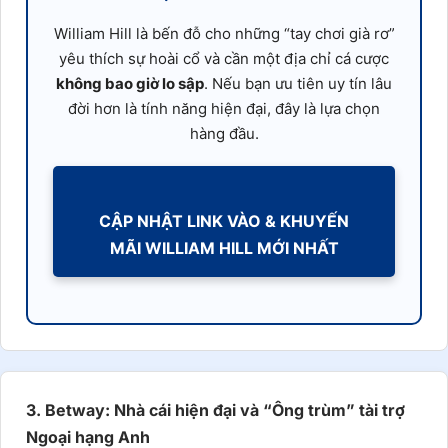
William Hill là bến đỗ cho những “tay chơi già rơ”
yêu thích sự hoài cổ và cần một địa chỉ cá cược
không bao giờ lo sập
. Nếu bạn ưu tiên uy tín lâu
đời hơn là tính năng hiện đại, đây là lựa chọn
hàng đầu.
CẬP NHẬT LINK VÀO & KHUYẾN
MÃI WILLIAM HILL MỚI NHẤT
3. Betway: Nhà cái hiện đại và “Ông trùm” tài trợ
Ngoại hạng Anh