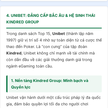
4. UNIBET: ĐẲNG CẤP BẮC ÂU & HỆ SINH THÁI
KINDRED GROUP
Trong danh sách Top 15,
Unibet
(thành lập năm
1997) giữ vị trí số 4 nhờ sự toàn diện từ cá cược thể
thao đến Poker. Là “con cưng” của tập đoàn
Kindred
, Unibet không chỉ mạnh về tài chính mà
còn dẫn đầu về các giải thưởng danh giá trong
ngành eGaming toàn cầu.
1. Nền tảng Kindred Group: Minh bạch và
Quyền lực
Unibet vận hành dưới một cấu trúc pháp lý đa quốc
gia, đảm bảo quyền lợi tối đa cho người chơi