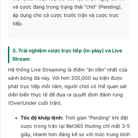
vé cược đang trong trạng thái “chờ” (Pending),
áp dụng cho cả cược trước trận và cược trực
tiếp.
3. Trải nghiệm cược trực tiếp (In-play) và Live
Stream
Hệ thống Live Streaming là điểm “ăn tiền” nhất của
sảnh bóng đá này. Với hơn 200,000 sự kiện được
phát trực tiếp mỗi năm, người chơi có thể quan sát
diễn biến thực tế để đưa ra quyết định đánh rung
(Over/Under cuối trận).
Tốc độ khớp lệnh:
Thời gian “Pending” khi đặt
cược trong trận tại Bet365 thường chỉ mất 3-5
giây, nhanh hơn đáng kể so với mức trung bình