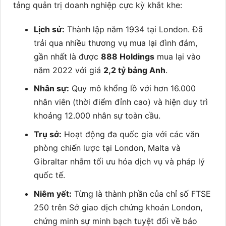
tảng quản trị doanh nghiệp cực kỳ khắt khe:
Lịch sử:
Thành lập năm 1934 tại London. Đã
trải qua nhiều thương vụ mua lại đình đám,
gần nhất là được
888 Holdings
mua lại vào
năm 2022 với giá
2,2 tỷ bảng Anh
.
Nhân sự:
Quy mô khổng lồ với hơn 16.000
nhân viên (thời điểm đỉnh cao) và hiện duy trì
khoảng 12.000 nhân sự toàn cầu.
Trụ sở:
Hoạt động đa quốc gia với các văn
phòng chiến lược tại London, Malta và
Gibraltar nhằm tối ưu hóa dịch vụ và pháp lý
quốc tế.
Niêm yết:
Từng là thành phần của chỉ số FTSE
250 trên Sở giao dịch chứng khoán London,
chứng minh sự minh bạch tuyệt đối về báo