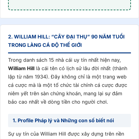
2. WILLIAM HILL: “CÂY ĐẠI THỤ” 90 NĂM TUỔI
TRONG LÀNG CÁ ĐỘ THẾ GIỚI
Trong danh sách 15 nhà cái uy tín nhất hiện nay,
William Hill
là cái tên có lịch sử lâu đời nhất (thành
lập từ năm 1934). Đây không chỉ là một trang web
cá cược mà là một tổ chức tài chính cá cược được
niêm yết trên sàn chứng khoán, mang lại sự đảm
bảo cao nhất về dòng tiền cho người chơi.
1. Profile Pháp lý và Những con số biết nói
Sự uy tín của William Hill được xây dựng trên nền