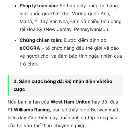
Pháp lý toàn cầu:
Sở hữu giấy phép tại hàng
loạt quốc gia khắt khe: Vương quốc Anh,
Malta, Ý, Tây Ban Nha, Đức và nhiều tiểu bang
tại Hoa Kỳ (New Jersey, Pennsylvania…).
Chứng chỉ an toàn:
Được kiểm định bởi
eCOGRA
– tổ chức hàng đầu thế giới về bảo
vệ người chơi và đảm bảo tính ngẫu nhiên của
trò chơi.
2. Sảnh cược bóng đá: Độ nhận diện và Kèo
cược
Nếu bạn là fan của
West Ham United
hay đội đua
F1
Williams Racing
, bạn sẽ thấy logo Betway xuất
hiện dày đặc. Điều này phản ánh sự tập trung sâu
của họ vào thể thao chuyên nghiệp: