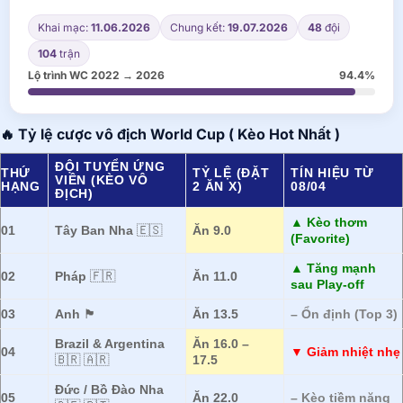
Khai mạc:
11.06.2026
Chung kết:
19.07.2026
48
đội
104
trận
Lộ trình WC 2022 → 2026
94.4%
🔥 Tỷ lệ cược vô địch World Cup ( Kèo Hot Nhất )
ĐỘI TUYỂN ỨNG
THỨ
TỶ LỆ (ĐẶT
TÍN HIỆU TỪ
VIÊN (KÈO VÔ
HẠNG
2 ĂN X)
08/04
ĐỊCH)
▲ Kèo thơm
01
Tây Ban Nha
🇪🇸
Ăn 9.0
(Favorite)
▲ Tăng mạnh
02
Pháp
🇫🇷
Ăn 11.0
sau Play-off
03
Anh
🏴󠁧󠁢󠁥󠁮󠁧󠁿
Ăn 13.5
– Ổn định (Top 3)
Brazil & Argentina
Ăn 16.0 –
04
▼ Giảm nhiệt nhẹ
🇧🇷 🇦🇷
17.5
Đức / Bồ Đào Nha
05
Ăn 22.0
– Kèo tiềm năng