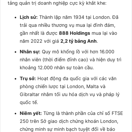
tảng quản trị doanh nghiệp cực kỳ khắt khe:
Lịch sử:
Thành lập năm 1934 tại London. Đã
trải qua nhiều thương vụ mua lại đình đám,
gần nhất là được
888 Holdings
mua lại vào
năm 2022 với giá
2,2 tỷ bảng Anh
.
Nhân sự:
Quy mô khổng lồ với hơn 16.000
nhân viên (thời điểm đỉnh cao) và hiện duy trì
khoảng 12.000 nhân sự toàn cầu.
Trụ sở:
Hoạt động đa quốc gia với các văn
phòng chiến lược tại London, Malta và
Gibraltar nhằm tối ưu hóa dịch vụ và pháp lý
quốc tế.
Niêm yết:
Từng là thành phần của chỉ số FTSE
250 trên Sở giao dịch chứng khoán London,
chứng minh sự minh bạch tuyệt đối về báo