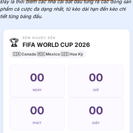
Đây là thời điểm các nhà cái bắt đầu tung ra các dòng sản
phẩm cá cược đa dạng nhất, từ kèo dài hạn đến kèo chi
tiết từng bảng đấu.
ĐẾM NGƯỢC ĐẾN
🏆
FIFA WORLD CUP 2026
🇨🇦
Canada
🇲🇽
Mexico
🇺🇸
Hoa Kỳ
00
00
NGÀY
GIỜ
00
00
PHÚT
GIÂY