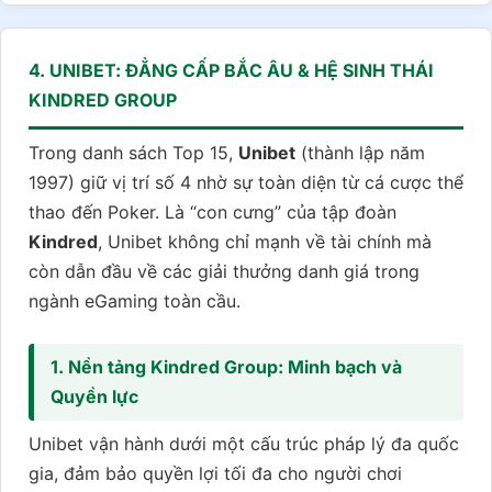
4. UNIBET: ĐẲNG CẤP BẮC ÂU & HỆ SINH THÁI
KINDRED GROUP
Trong danh sách Top 15,
Unibet
(thành lập năm
1997) giữ vị trí số 4 nhờ sự toàn diện từ cá cược thể
thao đến Poker. Là “con cưng” của tập đoàn
Kindred
, Unibet không chỉ mạnh về tài chính mà
còn dẫn đầu về các giải thưởng danh giá trong
ngành eGaming toàn cầu.
1. Nền tảng Kindred Group: Minh bạch và
Quyền lực
Unibet vận hành dưới một cấu trúc pháp lý đa quốc
gia, đảm bảo quyền lợi tối đa cho người chơi