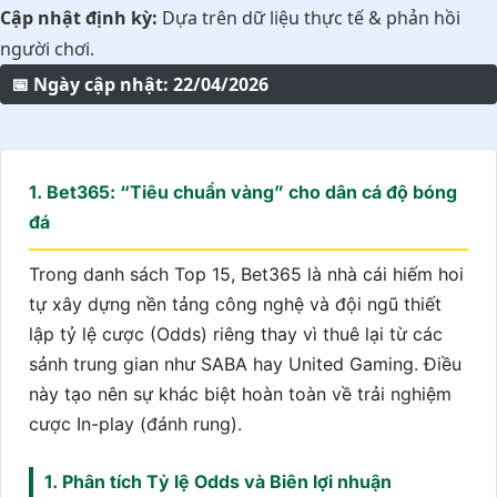
Cập nhật định kỳ:
Dựa trên dữ liệu thực tế & phản hồi
người chơi.
📅 Ngày cập nhật: 22/04/2026
1. Bet365: “Tiêu chuẩn vàng” cho dân cá độ bóng
đá
Trong danh sách Top 15, Bet365 là nhà cái hiếm hoi
tự xây dựng nền tảng công nghệ và đội ngũ thiết
lập tỷ lệ cược (Odds) riêng thay vì thuê lại từ các
sảnh trung gian như SABA hay United Gaming. Điều
này tạo nên sự khác biệt hoàn toàn về trải nghiệm
cược In-play (đánh rung).
1. Phân tích Tỷ lệ Odds và Biên lợi nhuận