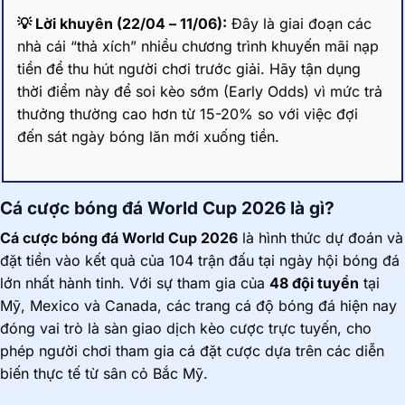
💡 Lời khuyên (22/04 – 11/06):
Đây là giai đoạn các
nhà cái “thả xích” nhiều chương trình khuyến mãi nạp
tiền để thu hút người chơi trước giải. Hãy tận dụng
thời điểm này để soi kèo sớm (Early Odds) vì mức trả
thưởng thường cao hơn từ 15-20% so với việc đợi
đến sát ngày bóng lăn mới xuống tiền.
Cá cược bóng đá World Cup 2026 là gì?
Cá cược bóng đá World Cup 2026
là hình thức dự đoán và
đặt tiền vào kết quả của 104 trận đấu tại ngày hội bóng đá
lớn nhất hành tinh. Với sự tham gia của
48 đội tuyển
tại
Mỹ, Mexico và Canada, các trang cá độ bóng đá hiện nay
đóng vai trò là sàn giao dịch kèo cược trực tuyến, cho
phép người chơi tham gia cá đặt cược dựa trên các diễn
biến thực tế từ sân cỏ Bắc Mỹ.