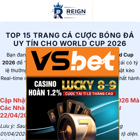
Bỏ
qua
nội
dung
TOP 15 TRANG CÁ CƯỢC BÓNG ĐÁ
UY TÍN CHO WORLD CUP 2026
Bạn đang tìm kiếm
trang cá cược bóng đá World Cup
×
2026
để “về bờ” an toàn? Xem ngay Top 15 nhà cái có tỷ
lệ thưởng cao nhất, khuyến mãi khủng và cập nhật kèo
Real-time nhanh nhất cho kỳ đại hội bóng đá lớn nhất hành
tinh.
Cập Nhật Các Kèo Cá Cược World Cup 2026 Mà
Các Nhà Cái Uy Tín Đang Ra (Giai đoạn từ
22/04/2026 đến khai mạc 11/06/2026)
Lưu ý: Sau khi vòng Play-off kết thúc vào rạng sáng
01/04/2026, danh sách 48 đội tuyển đã chính thức lộ diện.