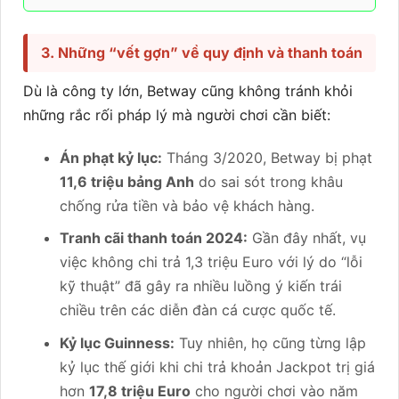
3. Những “vết gợn” về quy định và thanh toán
Dù là công ty lớn, Betway cũng không tránh khỏi
những rắc rối pháp lý mà người chơi cần biết:
Án phạt kỷ lục:
Tháng 3/2020, Betway bị phạt
11,6 triệu bảng Anh
do sai sót trong khâu
chống rửa tiền và bảo vệ khách hàng.
Tranh cãi thanh toán 2024:
Gần đây nhất, vụ
việc không chi trả 1,3 triệu Euro với lý do “lỗi
kỹ thuật” đã gây ra nhiều luồng ý kiến trái
chiều trên các diễn đàn cá cược quốc tế.
Kỷ lục Guinness:
Tuy nhiên, họ cũng từng lập
kỷ lục thế giới khi chi trả khoản Jackpot trị giá
hơn
17,8 triệu Euro
cho người chơi vào năm