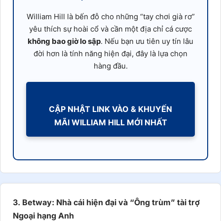
William Hill là bến đỗ cho những “tay chơi già rơ”
yêu thích sự hoài cổ và cần một địa chỉ cá cược
không bao giờ lo sập
. Nếu bạn ưu tiên uy tín lâu
đời hơn là tính năng hiện đại, đây là lựa chọn
hàng đầu.
CẬP NHẬT LINK VÀO & KHUYẾN
MÃI WILLIAM HILL MỚI NHẤT
3. Betway: Nhà cái hiện đại và “Ông trùm” tài trợ
Ngoại hạng Anh