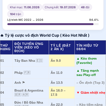
Khai mạc:
11.06.2026
Chung kết:
19.07.2026
48
đội
104
trận
Lộ trình WC 2022 → 2026
94.4%
🔥 Tỷ lệ cược vô địch World Cup ( Kèo Hot Nhất )
ĐỘI TUYỂN ỨNG
THỨ
TỶ LỆ (ĐẶT
TÍN HIỆU TỪ
VIÊN (KÈO VÔ
HẠNG
2 ĂN X)
08/04
ĐỊCH)
▲ Kèo thơm
01
Tây Ban Nha
🇪🇸
Ăn 9.0
(Favorite)
▲ Tăng mạnh
02
Pháp
🇫🇷
Ăn 11.0
sau Play-off
03
Anh
🏴󠁧󠁢󠁥󠁮󠁧󠁿
Ăn 13.5
– Ổn định (Top 3)
Brazil & Argentina
Ăn 16.0 –
04
▼ Giảm nhiệt nhẹ
🇧🇷 🇦🇷
17.5
Đức / Bồ Đào Nha
05
Ăn 22.0
– Kèo tiềm năng