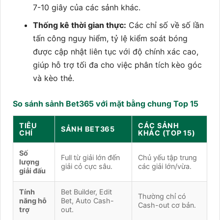
7-10 giây của các sảnh khác.
Thống kê thời gian thực:
Các chỉ số về số lần
tấn công nguy hiểm, tỷ lệ kiểm soát bóng
được cập nhật liên tục với độ chính xác cao,
giúp hỗ trợ tối đa cho việc phân tích kèo góc
và kèo thẻ.
So sánh sảnh Bet365 với mặt bằng chung Top 15
TIÊU
CÁC SẢNH
SẢNH BET365
CHÍ
KHÁC (TOP 15)
Số
Full từ giải lớn đến
Chủ yếu tập trung
lượng
giải cỏ cực sâu.
các giải lớn/vừa.
giải đấu
Tính
Bet Builder, Edit
Thường chỉ có
năng hỗ
Bet, Auto Cash-
Cash-out cơ bản.
trợ
out.