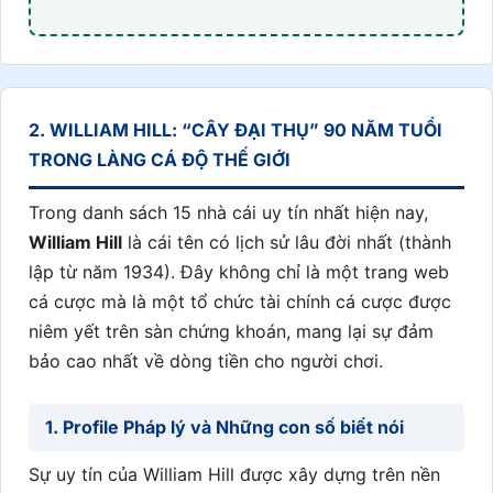
2. WILLIAM HILL: “CÂY ĐẠI THỤ” 90 NĂM TUỔI
TRONG LÀNG CÁ ĐỘ THẾ GIỚI
Trong danh sách 15 nhà cái uy tín nhất hiện nay,
William Hill
là cái tên có lịch sử lâu đời nhất (thành
lập từ năm 1934). Đây không chỉ là một trang web
cá cược mà là một tổ chức tài chính cá cược được
niêm yết trên sàn chứng khoán, mang lại sự đảm
bảo cao nhất về dòng tiền cho người chơi.
1. Profile Pháp lý và Những con số biết nói
Sự uy tín của William Hill được xây dựng trên nền