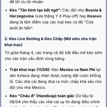
để tối ưu lợi nhuận.
Kèo “Tân binh tạo bất ngờ”:
Các đội như
Bosnia &
Herzegovina
(vừa thắng Ý ở Play-off) hay
Kosovo
đang là tâm điểm của các loại kèo cá độ “Cửa
dưới ăn tiền”.
2. Kèo Live Betting & Kèo Chấp (Mở sớm cho trận
khai mạc)
Từ giữa tháng 4, các trang cá độ bắt đầu mở kèo sớm
cho các trận cầu đinh vòng bảng:
Trận khai mạc (11/06):
Kèo
Mexico vs Nam Phi
tại
sân Azteca đang nhận được lượng đặt cược khổng
lồ. Các nhà cái đang đưa ra mức chấp khá sâu cho
đội chủ nhà Mexico.
Kèo “Châu Á” (Handicap) toàn giải:
Dữ liệu từ
08/04 cho thấy các nhà cái uy tín đang điều chỉnh