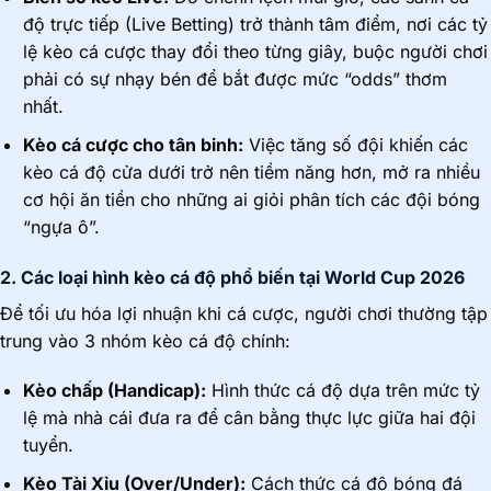
độ trực tiếp (Live Betting) trở thành tâm điểm, nơi các tỷ
lệ kèo cá cược thay đổi theo từng giây, buộc người chơi
phải có sự nhạy bén để bắt được mức “odds” thơm
nhất.
Kèo cá cược cho tân binh:
Việc tăng số đội khiến các
kèo cá độ cửa dưới trở nên tiềm năng hơn, mở ra nhiều
cơ hội ăn tiền cho những ai giỏi phân tích các đội bóng
“ngựa ô”.
2. Các loại hình kèo cá độ phổ biến tại World Cup 2026
Để tối ưu hóa lợi nhuận khi cá cược, người chơi thường tập
trung vào 3 nhóm kèo cá độ chính:
Kèo chấp (Handicap):
Hình thức cá độ dựa trên mức tỷ
lệ mà nhà cái đưa ra để cân bằng thực lực giữa hai đội
tuyển.
Kèo Tài Xỉu (Over/Under):
Cách thức cá độ bóng đá