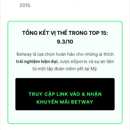
2015.
TỔNG KẾT VỊ THẾ TRONG TOP 15:
9.3/10
Betway là lựa chọn hoàn hảo cho những ai thích
trải nghiệm hiện đại
, cược eSports và sự an tâm
từ một tập đoàn niêm yết tại Mỹ.
TRUY CẬP LINK VÀO & NHẬN
KHUYẾN MÃI BETWAY