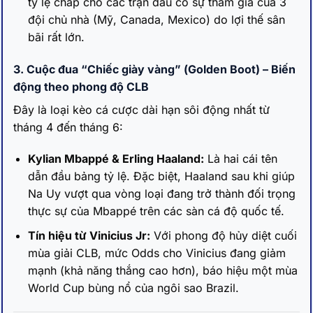
tỷ lệ chấp cho các trận đấu có sự tham gia của 3
đội chủ nhà (Mỹ, Canada, Mexico) do lợi thế sân
bãi rất lớn.
3. Cuộc đua “Chiếc giày vàng” (Golden Boot) – Biến
động theo phong độ CLB
Đây là loại kèo cá cược dài hạn sôi động nhất từ
tháng 4 đến tháng 6:
Kylian Mbappé & Erling Haaland:
Là hai cái tên
dẫn đầu bảng tỷ lệ. Đặc biệt, Haaland sau khi giúp
Na Uy vượt qua vòng loại đang trở thành đối trọng
thực sự của Mbappé trên các sàn cá độ quốc tế.
Tín hiệu từ Vinicius Jr:
Với phong độ hủy diệt cuối
mùa giải CLB, mức Odds cho Vinicius đang giảm
mạnh (khả năng thắng cao hơn), báo hiệu một mùa
World Cup bùng nổ của ngôi sao Brazil.