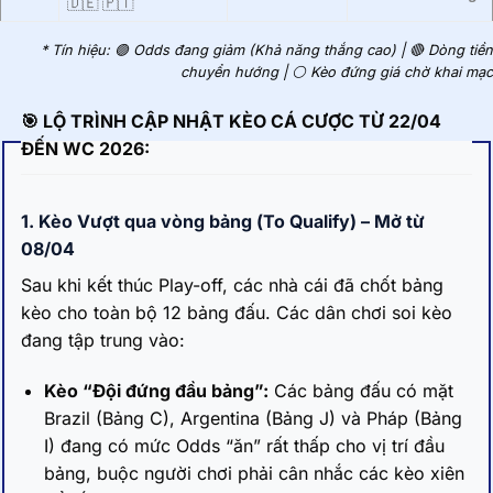
🇩🇪 🇵🇹
* Tín hiệu: 🟢 Odds đang giảm (Khả năng thắng cao) | 🔴 Dòng tiền
chuyển hướng | ⚪ Kèo đứng giá chờ khai mạc
🎯 LỘ TRÌNH CẬP NHẬT KÈO CÁ CƯỢC TỪ 22/04
ĐẾN WC 2026:
1. Kèo Vượt qua vòng bảng (To Qualify) – Mở từ
08/04
Sau khi kết thúc Play-off, các nhà cái đã chốt bảng
kèo cho toàn bộ 12 bảng đấu. Các dân chơi soi kèo
đang tập trung vào:
Kèo “Đội đứng đầu bảng”:
Các bảng đấu có mặt
Brazil (Bảng C), Argentina (Bảng J) và Pháp (Bảng
I) đang có mức Odds “ăn” rất thấp cho vị trí đầu
bảng, buộc người chơi phải cân nhắc các kèo xiên