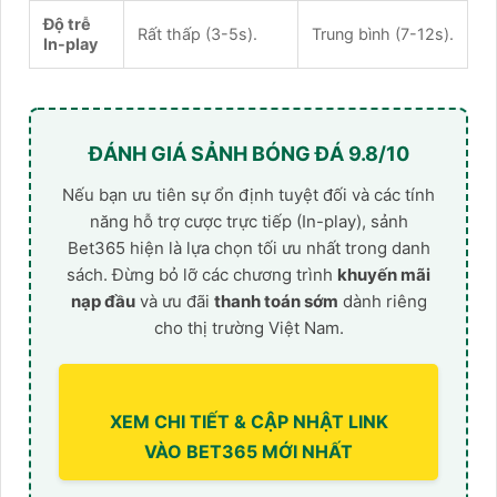
Độ trễ
Rất thấp (3-5s).
Trung bình (7-12s).
In-play
ĐÁNH GIÁ SẢNH BÓNG ĐÁ 9.8/10
Nếu bạn ưu tiên sự ổn định tuyệt đối và các tính
năng hỗ trợ cược trực tiếp (In-play), sảnh
Bet365 hiện là lựa chọn tối ưu nhất trong danh
sách. Đừng bỏ lỡ các chương trình
khuyến mãi
nạp đầu
và ưu đãi
thanh toán sớm
dành riêng
cho thị trường Việt Nam.
XEM CHI TIẾT & CẬP NHẬT LINK
VÀO BET365 MỚI NHẤT