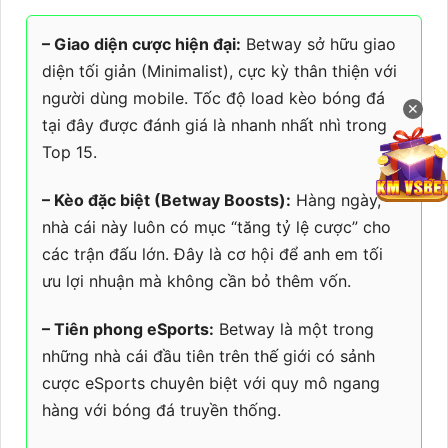
– Giao diện cược hiện đại:
Betway sở hữu giao
diện tối giản (Minimalist), cực kỳ thân thiện với
người dùng mobile. Tốc độ load kèo bóng đá
✕
tại đây được đánh giá là nhanh nhất nhì trong
Top 15.
– Kèo đặc biệt (Betway Boosts):
Hàng ngày,
nhà cái này luôn có mục “tăng tỷ lệ cược” cho
các trận đấu lớn. Đây là cơ hội để anh em tối
ưu lợi nhuận mà không cần bỏ thêm vốn.
– Tiên phong eSports:
Betway là một trong
những nhà cái đầu tiên trên thế giới có sảnh
cược eSports chuyên biệt với quy mô ngang
hàng với bóng đá truyền thống.