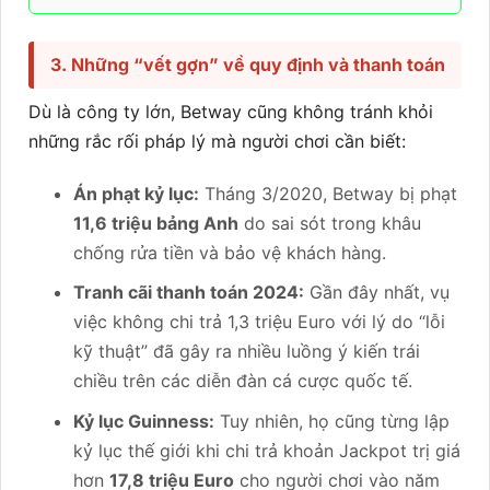
3. Những “vết gợn” về quy định và thanh toán
Dù là công ty lớn, Betway cũng không tránh khỏi
những rắc rối pháp lý mà người chơi cần biết:
Án phạt kỷ lục:
Tháng 3/2020, Betway bị phạt
11,6 triệu bảng Anh
do sai sót trong khâu
chống rửa tiền và bảo vệ khách hàng.
Tranh cãi thanh toán 2024:
Gần đây nhất, vụ
việc không chi trả 1,3 triệu Euro với lý do “lỗi
kỹ thuật” đã gây ra nhiều luồng ý kiến trái
chiều trên các diễn đàn cá cược quốc tế.
Kỷ lục Guinness:
Tuy nhiên, họ cũng từng lập
kỷ lục thế giới khi chi trả khoản Jackpot trị giá
hơn
17,8 triệu Euro
cho người chơi vào năm