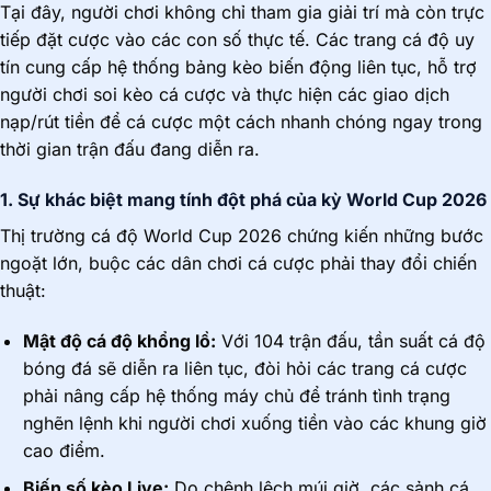
Tại đây, người chơi không chỉ tham gia giải trí mà còn trực
tiếp đặt cược vào các con số thực tế. Các trang cá độ uy
tín cung cấp hệ thống bảng kèo biến động liên tục, hỗ trợ
người chơi soi kèo cá cược và thực hiện các giao dịch
nạp/rút tiền để cá cược một cách nhanh chóng ngay trong
thời gian trận đấu đang diễn ra.
1. Sự khác biệt mang tính đột phá của kỳ World Cup 2026
Thị trường cá độ World Cup 2026 chứng kiến những bước
ngoặt lớn, buộc các dân chơi cá cược phải thay đổi chiến
thuật:
Mật độ cá độ khổng lồ:
Với 104 trận đấu, tần suất cá độ
bóng đá sẽ diễn ra liên tục, đòi hỏi các trang cá cược
phải nâng cấp hệ thống máy chủ để tránh tình trạng
nghẽn lệnh khi người chơi xuống tiền vào các khung giờ
cao điểm.
Biến số kèo Live:
Do chênh lệch múi giờ, các sảnh cá