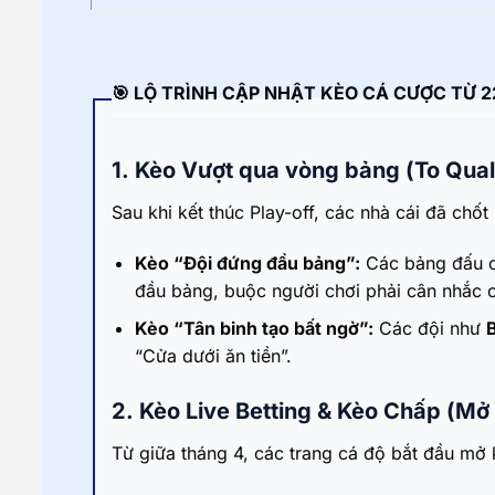
🎯 LỘ TRÌNH CẬP NHẬT KÈO CÁ CƯỢC TỪ 2
1. Kèo Vượt qua vòng bảng (To Qual
Sau khi kết thúc Play-off, các nhà cái đã ch
Kèo “Đội đứng đầu bảng”:
Các bảng đấu có
đầu bảng, buộc người chơi phải cân nhắc cá
Kèo “Tân binh tạo bất ngờ”:
Các đội như
“Cửa dưới ăn tiền”.
2. Kèo Live Betting & Kèo Chấp (Mở
Từ giữa tháng 4, các trang cá độ bắt đầu mở