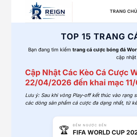
Bỏ
qua
TRANG CH
nội
dung
TOP 15 TRANG C
Bạn đang tìm kiếm
trang cá cược bóng đá Wo
cập nhật
Cập Nhật Các Kèo Cá Cược Wo
22/04/2026 đến khai mạc 11
Lưu ý: Sau khi vòng Play-off kết thúc vào rạng 
các dòng sản phẩm cá cược đa dạng nhất, từ kèo
ĐẾM NGƯỢC ĐẾN
🏆
FIFA WORLD CUP 20