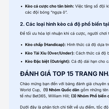
Kèo cá cược cho tân binh:
Việc tăng số đội k
các đội bóng “ngựa ô”.
2. Các loại hình kèo cá độ phổ biến t
Để tối ưu hóa lợi nhuận khi cá cược, người chơi
Kèo chấp (Handicap):
Hình thức cá độ dựa trê
Kèo Tài Xỉu (Over/Under):
Cách thức cá độ bó
Kèo Đặc biệt (Outright):
Cá độ dài hạn cho cá
ĐÁNH GIÁ TOP 15 TRANG N
Chào mừng bạn đến với bảng đánh giá chuyên 
World Cup,
(1) Nhóm Quốc dân
gồm những tên t
tế như Bet365, William Hill;
(3) Nhóm Phổ biến 
Dưới đây là phân tích chi tiết về ưu điểm, tốc đ