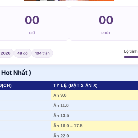
00
00
GIỜ
PHÚT
Lộ trì
7.2026
48
đội
104
trận
 Hot Nhất )
ĐỊCH)
TỶ LỆ (ĐẶT 2 ĂN X)
Ăn 9.0
Ăn 11.0
Ăn 13.5
Ăn 16.0 – 17.5
Ăn 22.0