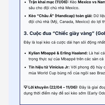
Trận khai mạc (11/06):
Kèo
Mexico vs Nam
sâu cho đội chủ nhà Mexico.
Kèo “Châu Á” (Handicap) toàn giải:
Dữ liệu
đội chủ nhà (Mỹ, Canada, Mexico) do lợi thế
3. Cuộc đua “Chiếc giày vàng” (Go
Đây là loại kèo cá cược dài hạn sôi động nhất
Kylian Mbappé & Erling Haaland:
Là hai cá
trọng thực sự của Mbappé trên các sàn cá 
Tín hiệu từ Vinicius Jr:
Với phong độ hủy d
mùa World Cup bùng nổ của ngôi sao Brazi
💡 Lời khuyên (22/04 – 11/06):
Đây là giai đoạ
dụng thời điểm này để soi kèo sớm (Early Odd