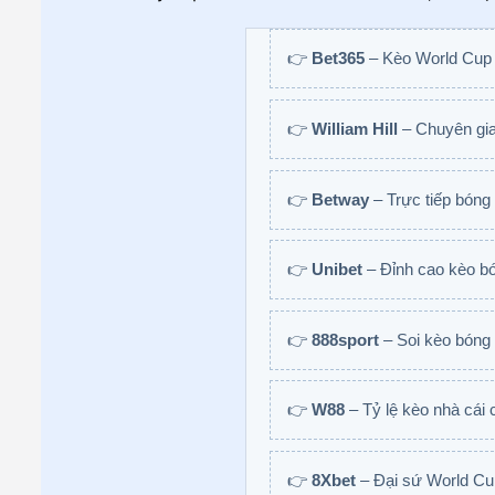
👉
Bet365
– Kèo World Cup 
👉
William Hill
– Chuyên gia
👉
Betway
– Trực tiếp bóng
👉
Unibet
– Đỉnh cao kèo b
👉
888sport
– Soi kèo bóng 
👉
W88
– Tỷ lệ kèo nhà cái c
👉
8Xbet
– Đại sứ World Cu