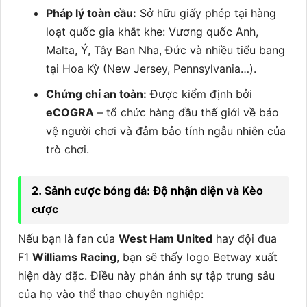
Pháp lý toàn cầu:
Sở hữu giấy phép tại hàng
loạt quốc gia khắt khe: Vương quốc Anh,
Malta, Ý, Tây Ban Nha, Đức và nhiều tiểu bang
tại Hoa Kỳ (New Jersey, Pennsylvania…).
Chứng chỉ an toàn:
Được kiểm định bởi
eCOGRA
– tổ chức hàng đầu thế giới về bảo
vệ người chơi và đảm bảo tính ngẫu nhiên của
trò chơi.
2. Sảnh cược bóng đá: Độ nhận diện và Kèo
cược
Nếu bạn là fan của
West Ham United
hay đội đua
F1
Williams Racing
, bạn sẽ thấy logo Betway xuất
hiện dày đặc. Điều này phản ánh sự tập trung sâu
của họ vào thể thao chuyên nghiệp: