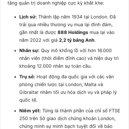
tảng quản trị doanh nghiệp cực kỳ khắt khe:
Lịch sử:
Thành lập năm 1934 tại London. Đã
trải qua nhiều thương vụ mua lại đình đám,
gần nhất là được
888 Holdings
mua lại vào
năm 2022 với giá
2,2 tỷ bảng Anh
.
Nhân sự:
Quy mô khổng lồ với hơn 16.000
nhân viên (thời điểm đỉnh cao) và hiện duy trì
khoảng 12.000 nhân sự toàn cầu.
Trụ sở:
Hoạt động đa quốc gia với các văn
phòng chiến lược tại London, Malta và
Gibraltar nhằm tối ưu hóa dịch vụ và pháp lý
quốc tế.
Niêm yết:
Từng là thành phần của chỉ số FTSE
250 trên Sở giao dịch chứng khoán London,
chứng minh sự minh bạch tuyệt đối về báo