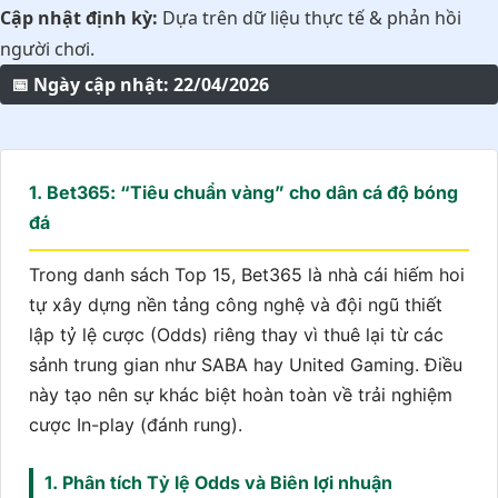
Cập nhật định kỳ:
Dựa trên dữ liệu thực tế & phản hồi
người chơi.
📅 Ngày cập nhật: 22/04/2026
1. Bet365: “Tiêu chuẩn vàng” cho dân cá độ bóng
đá
Trong danh sách Top 15, Bet365 là nhà cái hiếm hoi
tự xây dựng nền tảng công nghệ và đội ngũ thiết
lập tỷ lệ cược (Odds) riêng thay vì thuê lại từ các
sảnh trung gian như SABA hay United Gaming. Điều
này tạo nên sự khác biệt hoàn toàn về trải nghiệm
cược In-play (đánh rung).
1. Phân tích Tỷ lệ Odds và Biên lợi nhuận