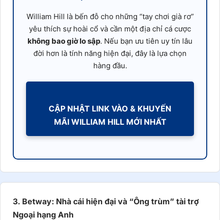
William Hill là bến đỗ cho những “tay chơi già rơ”
yêu thích sự hoài cổ và cần một địa chỉ cá cược
không bao giờ lo sập
. Nếu bạn ưu tiên uy tín lâu
đời hơn là tính năng hiện đại, đây là lựa chọn
hàng đầu.
CẬP NHẬT LINK VÀO & KHUYẾN
MÃI WILLIAM HILL MỚI NHẤT
3. Betway: Nhà cái hiện đại và “Ông trùm” tài trợ
Ngoại hạng Anh