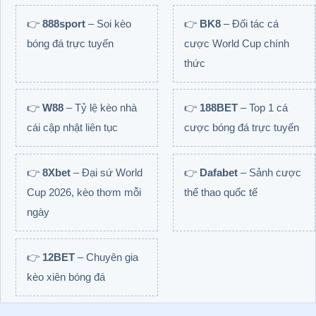
👉
888sport
– Soi kèo
👉
BK8
– Đối tác cá
bóng đá trực tuyến
cược World Cup chính
thức
👉
W88
– Tỷ lệ kèo nhà
👉
188BET
– Top 1 cá
cái cập nhật liên tục
cược bóng đá trực tuyến
👉
8Xbet
– Đại sứ World
👉
Dafabet
– Sảnh cược
Cup 2026, kèo thơm mỗi
thể thao quốc tế
ngày
👉
12BET
– Chuyên gia
kèo xiên bóng đá