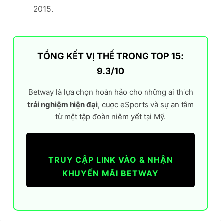
2015.
TỔNG KẾT VỊ THẾ TRONG TOP 15:
9.3/10
Betway là lựa chọn hoàn hảo cho những ai thích
trải nghiệm hiện đại
, cược eSports và sự an tâm
từ một tập đoàn niêm yết tại Mỹ.
TRUY CẬP LINK VÀO & NHẬN
KHUYẾN MÃI BETWAY