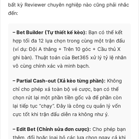
bất kỳ Reviewer chuyên nghiệp nào cũng phải nhắc
đến:
– Bet Builder (Tự thiết kế kèo):
Bạn có thể kết
hợp tối đa 12 lựa chọn trong cùng một trận đấu
(ví dụ: Đội A thắng + Trên 10 góc + Cầu thủ X
ghi bàn). Thuật toán của Bet365 xử lý tỷ lệ nhân
vô cùng chính xác và minh bạch.
– Partial Cash-out (Xả kèo từng phần):
Không
chỉ cho phép xả toàn bộ vé cược, bạn có thể
chọn rút lại một phần tiền gốc và để phần còn
lại tiếp tục “chạy”. Đây là công cụ quản lý vốn
cực tốt khi trận đấu diễn ra không như ý.
– Edit Bet (Chỉnh sửa đơn cược):
Cho phép bạn
thêm, đổi hoặc loại bỏ các lựa chọn ngay cả khi