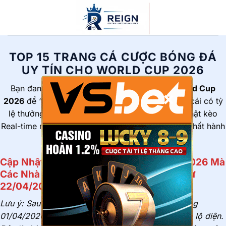
Bỏ
qua
nội
dung
TOP 15 TRANG CÁ CƯỢC BÓNG ĐÁ
UY TÍN CHO WORLD CUP 2026
Bạn đang tìm kiếm
trang cá cược bóng đá World Cup
×
2026
để “về bờ” an toàn? Xem ngay Top 15 nhà cái có tỷ
lệ thưởng cao nhất, khuyến mãi khủng và cập nhật kèo
Real-time nhanh nhất cho kỳ đại hội bóng đá lớn nhất hành
tinh.
Cập Nhật Các Kèo Cá Cược World Cup 2026 Mà
Các Nhà Cái Uy Tín Đang Ra (Giai đoạn từ
22/04/2026 đến khai mạc 11/06/2026)
Lưu ý: Sau khi vòng Play-off kết thúc vào rạng sáng
01/04/2026, danh sách 48 đội tuyển đã chính thức lộ diện.