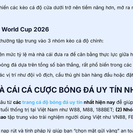
hiến các kèo cá độ cửa dưới trở nên tiềm năng hơn, mở ra nh
ại World Cup 2026
 thường tập trung vào 3 nhóm kèo cá độ chính:
n mức tỷ lệ mà nhà cái đưa ra để cân bằng thực lực giữa h
ng đá dựa trên tổng số bàn thắng, rất phổ biến trong các t
c vị trí như đội vô địch, cầu thủ ghi bàn hàng đầu hoặc đ
HÀ CÁI CÁ CƯỢC BÓNG ĐÁ UY TÍN 
sâu từ
các
trang cá độ bóng đá uy tín
nhất hiện nay
đễ giúp
uổi thống trị tại Việt Nam như W88, M88, 188BET;
(2) Nh
cao
tập trung vào trải nghiệm người dùng Việt như VN88, F
ộ nạp rút và tính pháp lý giúp bạn “chọn mặt gửi vàng” an 