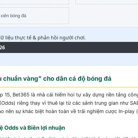
xiên bóng đá
ữ liệu thực tế & phản hồi người chơi.
26
êu chuẩn vàng” cho dân cá độ bóng đá
p 15, Bet365 là nhà cái hiếm hoi tự xây dựng nền tảng côn
c (Odds) riêng thay vì thuê lại từ các sảnh trung gian như S
o nên sự khác biệt hoàn toàn về trải nghiệm cược In-play 
lệ Odds và Biên lợi nhuận