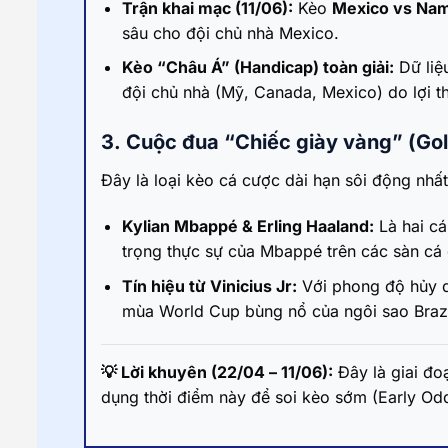
Trận khai mạc (11/06):
Kèo
Mexico vs Nam
sâu cho đội chủ nhà Mexico.
Kèo “Châu Á” (Handicap) toàn giải:
Dữ liệu
đội chủ nhà (Mỹ, Canada, Mexico) do lợi thế
3. Cuộc đua “Chiếc giày vàng” (Go
Đây là loại kèo cá cược dài hạn sôi động nhất
Kylian Mbappé & Erling Haaland:
Là hai cá
trọng thực sự của Mbappé trên các sàn cá 
Tín hiệu từ Vinicius Jr:
Với phong độ hủy d
mùa World Cup bùng nổ của ngôi sao Brazi
💡 Lời khuyên (22/04 – 11/06):
Đây là giai đoạ
dụng thời điểm này để soi kèo sớm (Early Odd