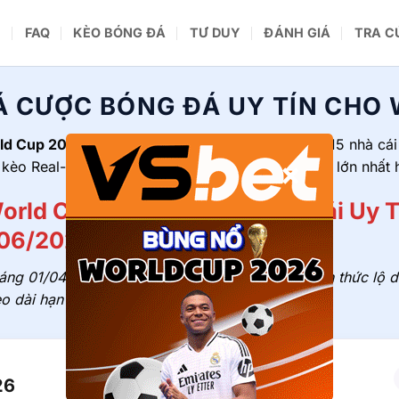
Ủ
FAQ
KÈO BÓNG ĐÁ
TƯ DUY
ĐÁNH GIÁ
TRA C
Á CƯỢC BÓNG ĐÁ UY TÍN CHO
rld Cup 2026
để “về bờ” an toàn? Xem ngay Top 15 nhà cái 
×
 kèo Real-time nhanh nhất cho kỳ đại hội bóng đá lớn nhất h
rld Cup 2026 Mà Các Nhà Cái Uy Tí
/06/2026)
sáng 01/04/2026, danh sách 48 đội tuyển đã chính thức lộ di
 dài hạn đến kèo chi tiết từng bảng đấu.
26