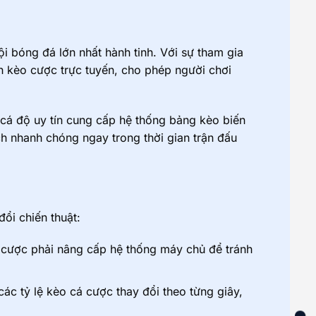
ội bóng đá lớn nhất hành tinh. Với sự tham gia
h kèo cược trực tuyến, cho phép người chơi
g cá độ uy tín cung cấp hệ thống bảng kèo biến
ch nhanh chóng ngay trong thời gian trận đấu
ổi chiến thuật:
cá cược phải nâng cấp hệ thống máy chủ để tránh
các tỷ lệ kèo cá cược thay đổi theo từng giây,