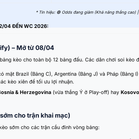
* Tín hiệu: 🟢 Odds đang giảm (Khả năng thắng cao) 
2/04 ĐẾN WC 2026:
ify) – Mở từ 08/04
ốt bảng kèo cho toàn bộ 12 bảng đấu. Các dân chơi soi kèo 
 mặt Brazil (Bảng C), Argentina (Bảng J) và Pháp (Bảng I) 
c kèo xiên để tối ưu lợi nhuận.
Bosnia & Herzegovina
(vừa thắng Ý ở Play-off) hay
Kosov
 sớm cho trận khai mạc)
 kèo sớm cho các trận cầu đinh vòng bảng: