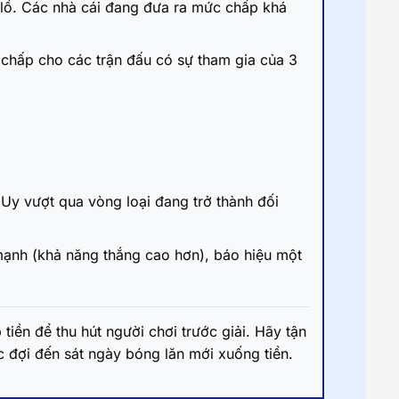
lồ. Các nhà cái đang đưa ra mức chấp khá
ệ chấp cho các trận đấu có sự tham gia của 3
 Uy vượt qua vòng loại đang trở thành đối
ạnh (khả năng thắng cao hơn), báo hiệu một
tiền để thu hút người chơi trước giải. Hãy tận
 đợi đến sát ngày bóng lăn mới xuống tiền.