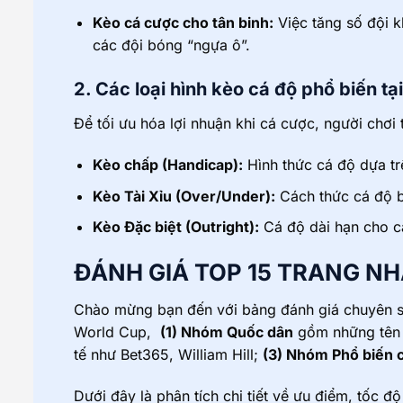
Kèo cá cược cho tân binh:
Việc tăng số đội k
các đội bóng “ngựa ô”.
2. Các loại hình kèo cá độ phổ biến t
Để tối ưu hóa lợi nhuận khi cá cược, người chơi
Kèo chấp (Handicap):
Hình thức cá độ dựa trê
Kèo Tài Xỉu (Over/Under):
Cách thức cá độ bó
Kèo Đặc biệt (Outright):
Cá độ dài hạn cho cá
ĐÁNH GIÁ TOP 15 TRANG N
Chào mừng bạn đến với bảng đánh giá chuyên 
World Cup,
(1) Nhóm Quốc dân
gồm những tên t
tế như Bet365, William Hill;
(3) Nhóm Phổ biến 
Dưới đây là phân tích chi tiết về ưu điểm, tốc đ