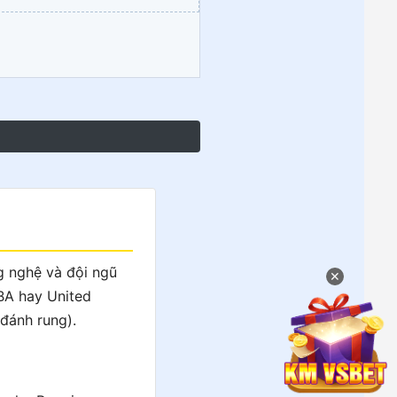
g nghệ và đội ngũ
✕
ABA hay United
(đánh rung).