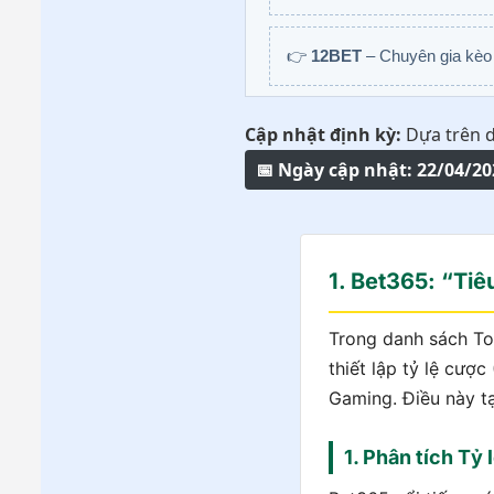
👉
12BET
– Chuyên gia kèo 
Cập nhật định kỳ:
Dựa trên d
📅 Ngày cập nhật: 22/04/20
1. Bet365: “Ti
Trong danh sách To
thiết lập tỷ lệ cượ
Gaming. Điều này tạ
1. Phân tích Tỷ 