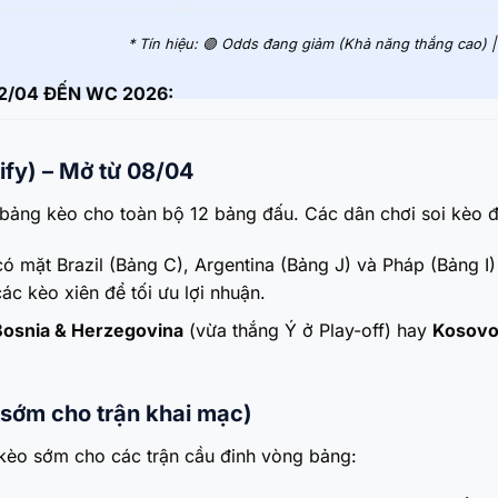
* Tín hiệu: 🟢 Odds đang giảm (Khả năng thắng cao) 
2/04 ĐẾN WC 2026:
ify) – Mở từ 08/04
ốt bảng kèo cho toàn bộ 12 bảng đấu. Các dân chơi soi kèo 
 mặt Brazil (Bảng C), Argentina (Bảng J) và Pháp (Bảng I) 
c kèo xiên để tối ưu lợi nhuận.
Bosnia & Herzegovina
(vừa thắng Ý ở Play-off) hay
Kosov
 sớm cho trận khai mạc)
 kèo sớm cho các trận cầu đinh vòng bảng: