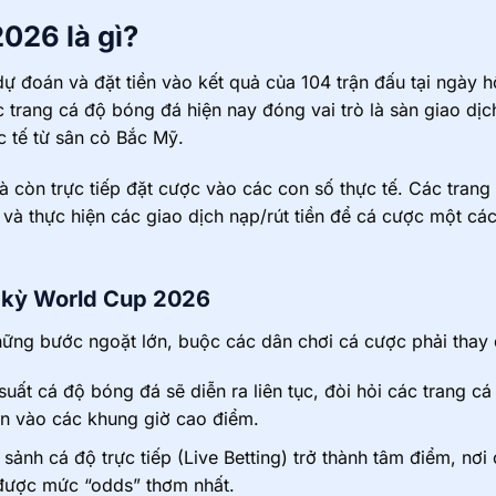
026 là gì?
dự đoán và đặt tiền vào kết quả của 104 trận đấu tại ngày h
 trang cá độ bóng đá hiện nay đóng vai trò là sàn giao dịc
c tế từ sân cỏ Bắc Mỹ.
 mà còn trực tiếp đặt cược vào các con số thực tế. Các tran
c và thực hiện các giao dịch nạp/rút tiền để cá cược một cá
a kỳ World Cup 2026
ng bước ngoặt lớn, buộc các dân chơi cá cược phải thay đ
suất cá độ bóng đá sẽ diễn ra liên tục, đòi hỏi các trang 
iền vào các khung giờ cao điểm.
ảnh cá độ trực tiếp (Live Betting) trở thành tâm điểm, nơi 
 được mức “odds” thơm nhất.