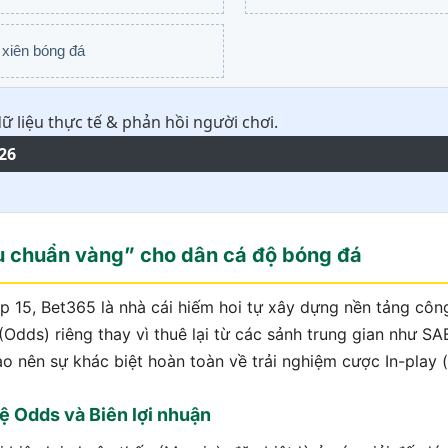
xiên bóng đá
ữ liệu thực tế & phản hồi người chơi.
26
êu chuẩn vàng” cho dân cá độ bóng đá
p 15, Bet365 là nhà cái hiếm hoi tự xây dựng nền tảng côn
c (Odds) riêng thay vì thuê lại từ các sảnh trung gian như S
o nên sự khác biệt hoàn toàn về trải nghiệm cược In-play 
lệ Odds và Biên lợi nhuận