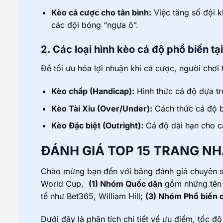
Kèo cá cược cho tân binh:
Việc tăng số đội k
các đội bóng “ngựa ô”.
2. Các loại hình kèo cá độ phổ biến t
Để tối ưu hóa lợi nhuận khi cá cược, người chơi
Kèo chấp (Handicap):
Hình thức cá độ dựa trê
Kèo Tài Xỉu (Over/Under):
Cách thức cá độ bó
Kèo Đặc biệt (Outright):
Cá độ dài hạn cho cá
ĐÁNH GIÁ TOP 15 TRANG N
Chào mừng bạn đến với bảng đánh giá chuyên 
World Cup,
(1) Nhóm Quốc dân
gồm những tên t
tế như Bet365, William Hill;
(3) Nhóm Phổ biến 
Dưới đây là phân tích chi tiết về ưu điểm, tốc đ