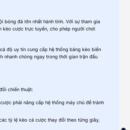
ội bóng đá lớn nhất hành tinh. Với sự tham gia
h kèo cược trực tuyến, cho phép người chơi
g cá độ uy tín cung cấp hệ thống bảng kèo biến
ch nhanh chóng ngay trong thời gian trận đấu
ổi chiến thuật:
cá cược phải nâng cấp hệ thống máy chủ để tránh
các tỷ lệ kèo cá cược thay đổi theo từng giây,