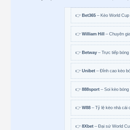
👉
Bet365
– Kèo World Cup 
👉
William Hill
– Chuyên gia
👉
Betway
– Trực tiếp bóng
👉
Unibet
– Đỉnh cao kèo b
👉
888sport
– Soi kèo bóng 
👉
W88
– Tỷ lệ kèo nhà cái c
👉
8Xbet
– Đại sứ World Cu