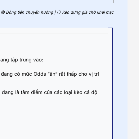
| 🔴 Dòng tiền chuyển hướng | ⚪ Kèo đứng giá chờ khai mạc
đang tập trung vào:
đang có mức Odds “ăn” rất thấp cho vị trí
o
đang là tâm điểm của các loại kèo cá độ