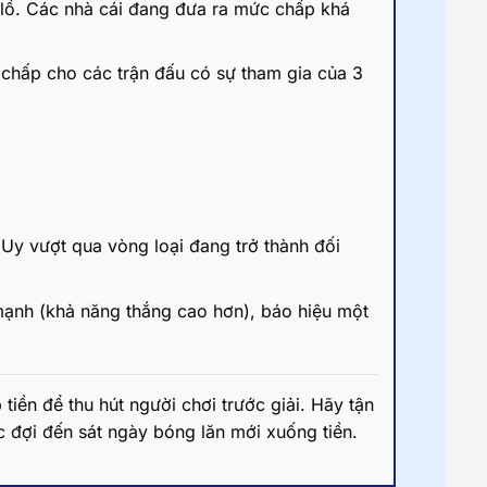
lồ. Các nhà cái đang đưa ra mức chấp khá
ệ chấp cho các trận đấu có sự tham gia của 3
 Uy vượt qua vòng loại đang trở thành đối
ạnh (khả năng thắng cao hơn), báo hiệu một
tiền để thu hút người chơi trước giải. Hãy tận
 đợi đến sát ngày bóng lăn mới xuống tiền.