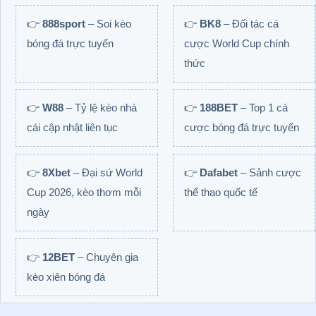
👉
888sport
– Soi kèo
👉
BK8
– Đối tác cá
bóng đá trực tuyến
cược World Cup chính
thức
👉
W88
– Tỷ lệ kèo nhà
👉
188BET
– Top 1 cá
cái cập nhật liên tục
cược bóng đá trực tuyến
👉
8Xbet
– Đại sứ World
👉
Dafabet
– Sảnh cược
Cup 2026, kèo thơm mỗi
thể thao quốc tế
ngày
👉
12BET
– Chuyên gia
kèo xiên bóng đá