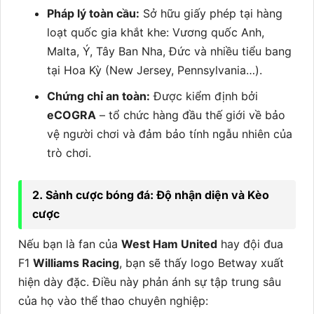
Pháp lý toàn cầu:
Sở hữu giấy phép tại hàng
loạt quốc gia khắt khe: Vương quốc Anh,
Malta, Ý, Tây Ban Nha, Đức và nhiều tiểu bang
tại Hoa Kỳ (New Jersey, Pennsylvania…).
Chứng chỉ an toàn:
Được kiểm định bởi
eCOGRA
– tổ chức hàng đầu thế giới về bảo
vệ người chơi và đảm bảo tính ngẫu nhiên của
trò chơi.
2. Sảnh cược bóng đá: Độ nhận diện và Kèo
cược
Nếu bạn là fan của
West Ham United
hay đội đua
F1
Williams Racing
, bạn sẽ thấy logo Betway xuất
hiện dày đặc. Điều này phản ánh sự tập trung sâu
của họ vào thể thao chuyên nghiệp: