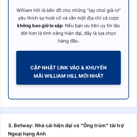
William Hill là bến đỗ cho những “tay chơi già rơ”
yêu thích sự hoài cổ và cần một địa chỉ cá cược
không bao giờ lo sập
. Nếu bạn ưu tiên uy tín lâu
đời hơn là tính năng hiện đại, đây là lựa chọn
hàng đầu.
CẬP NHẬT LINK VÀO & KHUYẾN
MÃI WILLIAM HILL MỚI NHẤT
3. Betway: Nhà cái hiện đại và “Ông trùm” tài trợ
Ngoại hạng Anh