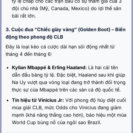
tỷ lệ chấp cho các trận đấu có sự tham gia của 3
đội chủ nhà (Mỹ, Canada, Mexico) do lợi thế sân
bãi rất lớn.
3. Cuộc đua “Chiếc giày vàng” (Golden Boot) – Biến
động theo phong độ CLB
Đây là loại kèo cá cược dài hạn sôi động nhất từ
tháng 4 đến tháng 6:
Kylian Mbappé & Erling Haaland:
Là hai cái tên
dẫn đầu bảng tỷ lệ. Đặc biệt, Haaland sau khi giúp
Na Uy vượt qua vòng loại đang trở thành đối trọng
thực sự của Mbappé trên các sàn cá độ quốc tế.
Tín hiệu từ Vinicius Jr:
Với phong độ hủy diệt cuối
mùa giải CLB, mức Odds cho Vinicius đang giảm
mạnh (khả năng thắng cao hơn), báo hiệu một mùa
World Cup bùng nổ của ngôi sao Brazil.