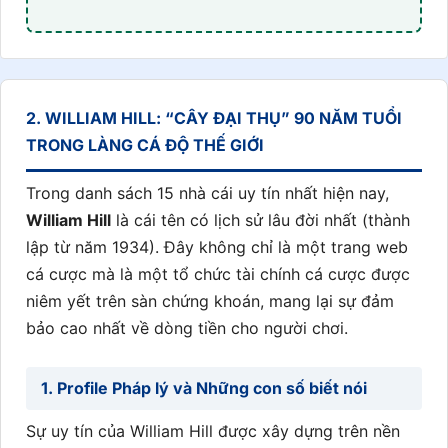
2. WILLIAM HILL: “CÂY ĐẠI THỤ” 90 NĂM TUỔI
TRONG LÀNG CÁ ĐỘ THẾ GIỚI
Trong danh sách 15 nhà cái uy tín nhất hiện nay,
William Hill
là cái tên có lịch sử lâu đời nhất (thành
lập từ năm 1934). Đây không chỉ là một trang web
cá cược mà là một tổ chức tài chính cá cược được
niêm yết trên sàn chứng khoán, mang lại sự đảm
bảo cao nhất về dòng tiền cho người chơi.
1. Profile Pháp lý và Những con số biết nói
Sự uy tín của William Hill được xây dựng trên nền