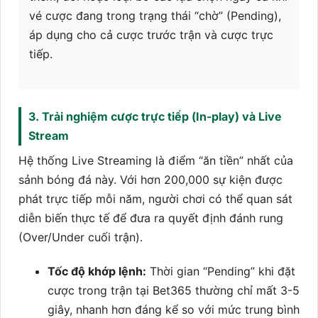
vé cược đang trong trạng thái “chờ” (Pending),
áp dụng cho cả cược trước trận và cược trực
tiếp.
3. Trải nghiệm cược trực tiếp (In-play) và Live
Stream
Hệ thống Live Streaming là điểm “ăn tiền” nhất của
sảnh bóng đá này. Với hơn 200,000 sự kiện được
phát trực tiếp mỗi năm, người chơi có thể quan sát
diễn biến thực tế để đưa ra quyết định đánh rung
(Over/Under cuối trận).
Tốc độ khớp lệnh:
Thời gian “Pending” khi đặt
cược trong trận tại Bet365 thường chỉ mất 3-5
giây, nhanh hơn đáng kể so với mức trung bình