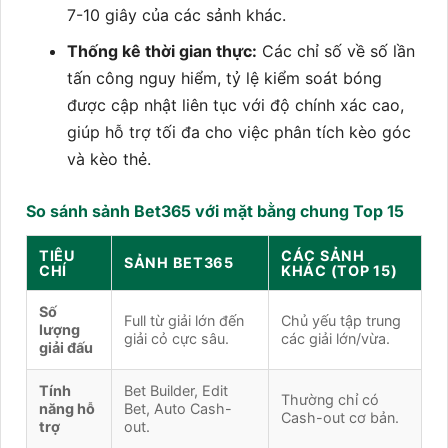
7-10 giây của các sảnh khác.
Thống kê thời gian thực:
Các chỉ số về số lần
tấn công nguy hiểm, tỷ lệ kiểm soát bóng
được cập nhật liên tục với độ chính xác cao,
giúp hỗ trợ tối đa cho việc phân tích kèo góc
và kèo thẻ.
So sánh sảnh Bet365 với mặt bằng chung Top 15
TIÊU
CÁC SẢNH
SẢNH BET365
CHÍ
KHÁC (TOP 15)
Số
Full từ giải lớn đến
Chủ yếu tập trung
lượng
giải cỏ cực sâu.
các giải lớn/vừa.
giải đấu
Tính
Bet Builder, Edit
Thường chỉ có
năng hỗ
Bet, Auto Cash-
Cash-out cơ bản.
trợ
out.