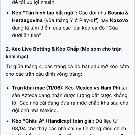
để tối ưu lợi nhuận.
Kèo “Tân binh tạo bất ngờ”:
Các đội như
Bosnia &
Herzegovina
(vừa thắng Ý ở Play-off) hay
Kosovo
đang là tâm điểm của các loại kèo cá độ “Cửa
dưới ăn tiền”.
2. Kèo Live Betting & Kèo Chấp (Mở sớm cho trận
khai mạc)
Từ giữa tháng 4, các trang cá độ bắt đầu mở kèo sớm
cho các trận cầu đinh vòng bảng:
Trận khai mạc (11/06):
Kèo
Mexico vs Nam Phi
tại
sân Azteca đang nhận được lượng đặt cược khổng
lồ. Các nhà cái đang đưa ra mức chấp khá sâu cho
đội chủ nhà Mexico.
Kèo “Châu Á” (Handicap) toàn giải:
Dữ liệu từ
08/04 cho thấy các nhà cái uy tín đang điều chỉnh