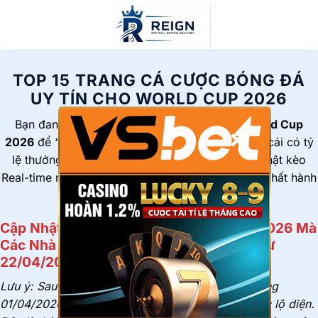
Bỏ
qua
nội
dung
TOP 15 TRANG CÁ CƯỢC BÓNG ĐÁ
UY TÍN CHO WORLD CUP 2026
Bạn đang tìm kiếm
trang cá cược bóng đá World Cup
×
2026
để “về bờ” an toàn? Xem ngay Top 15 nhà cái có tỷ
lệ thưởng cao nhất, khuyến mãi khủng và cập nhật kèo
Real-time nhanh nhất cho kỳ đại hội bóng đá lớn nhất hành
tinh.
Cập Nhật Các Kèo Cá Cược World Cup 2026 Mà
Các Nhà Cái Uy Tín Đang Ra (Giai đoạn từ
22/04/2026 đến khai mạc 11/06/2026)
Lưu ý: Sau khi vòng Play-off kết thúc vào rạng sáng
01/04/2026, danh sách 48 đội tuyển đã chính thức lộ diện.