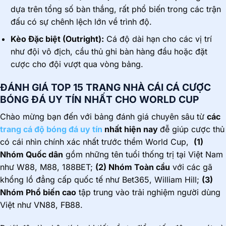
dựa trên tổng số bàn thắng, rất phổ biến trong các trận
đấu có sự chênh lệch lớn về trình độ.
Kèo Đặc biệt (Outright):
Cá độ dài hạn cho các vị trí
như đội vô địch, cầu thủ ghi bàn hàng đầu hoặc đặt
cược cho đội vượt qua vòng bảng.
ĐÁNH GIÁ TOP 15 TRANG NHÀ CÁI CÁ CƯỢC
BÓNG ĐÁ UY TÍN NHẤT CHO WORLD CUP
Chào mừng bạn đến với bảng đánh giá chuyên sâu từ
các
trang cá độ bóng đá uy tín
nhất hiện nay
đễ giúp cược thủ
có cái nhìn chính xác nhất trước thềm World Cup,
(1)
Nhóm Quốc dân
gồm những tên tuổi thống trị tại Việt Nam
như W88, M88, 188BET;
(2) Nhóm Toàn cầu
với các gã
khổng lồ đẳng cấp quốc tế như Bet365, William Hill;
(3)
Nhóm Phổ biến cao
tập trung vào trải nghiệm người dùng
Việt như VN88, FB88.