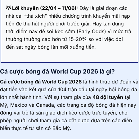
💡 Lời khuyên (22/04 – 11/06):
Đây là giai đoạn các
nhà cái “thả xích” nhiều chương trình khuyến mãi nạp
tiền để thu hút người chơi trước giải. Hãy tận dụng
thời điểm này để soi kèo sớm (Early Odds) vì mức trả
thưởng thường cao hơn từ 15-20% so với việc đợi
đến sát ngày bóng lăn mới xuống tiền.
Cá cược bóng đá World Cup 2026 là gì?
Cá cược bóng đá World Cup 2026
là hình thức dự đoán và
đặt tiền vào kết quả của 104 trận đấu tại ngày hội bóng đá
lớn nhất hành tinh. Với sự tham gia của
48 đội tuyển
tại
Mỹ, Mexico và Canada, các trang cá độ bóng đá hiện nay
đóng vai trò là sàn giao dịch kèo cược trực tuyến, cho
phép người chơi tham gia cá đặt cược dựa trên các diễn
biến thực tế từ sân cỏ Bắc Mỹ.