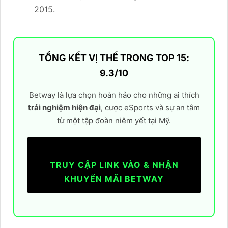
2015.
TỔNG KẾT VỊ THẾ TRONG TOP 15:
9.3/10
Betway là lựa chọn hoàn hảo cho những ai thích
trải nghiệm hiện đại
, cược eSports và sự an tâm
từ một tập đoàn niêm yết tại Mỹ.
TRUY CẬP LINK VÀO & NHẬN
KHUYẾN MÃI BETWAY