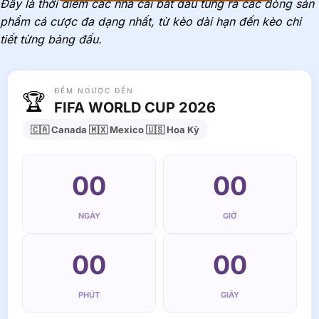
Đây là thời điểm các nhà cái bắt đầu tung ra các dòng sản
phẩm cá cược đa dạng nhất, từ kèo dài hạn đến kèo chi
tiết từng bảng đấu.
ĐẾM NGƯỢC ĐẾN
🏆
FIFA WORLD CUP 2026
🇨🇦
Canada
🇲🇽
Mexico
🇺🇸
Hoa Kỳ
00
00
NGÀY
GIỜ
00
00
PHÚT
GIÂY