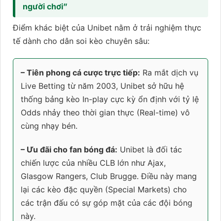
người chơi”
Điểm khác biệt của Unibet nằm ở trải nghiệm thực
tế dành cho dân soi kèo chuyên sâu:
– Tiên phong cá cược trực tiếp:
Ra mắt dịch vụ
Live Betting từ năm 2003, Unibet sở hữu hệ
thống bảng kèo In-play cực kỳ ổn định với tỷ lệ
Odds nhảy theo thời gian thực (Real-time) vô
cùng nhạy bén.
– Ưu đãi cho fan bóng đá:
Unibet là đối tác
chiến lược của nhiều CLB lớn như Ajax,
Glasgow Rangers, Club Brugge. Điều này mang
lại các kèo đặc quyền (Special Markets) cho
các trận đấu có sự góp mặt của các đội bóng
này.