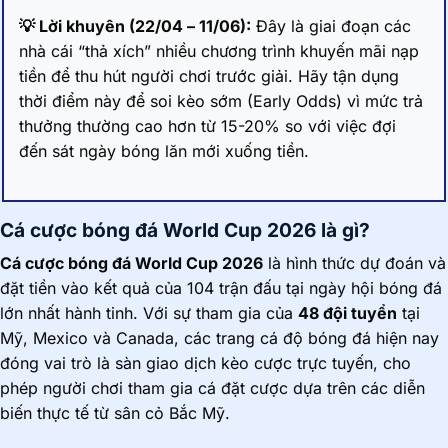
💡 Lời khuyên (22/04 – 11/06):
Đây là giai đoạn các
nhà cái “thả xích” nhiều chương trình khuyến mãi nạp
tiền để thu hút người chơi trước giải. Hãy tận dụng
thời điểm này để soi kèo sớm (Early Odds) vì mức trả
thưởng thường cao hơn từ 15-20% so với việc đợi
đến sát ngày bóng lăn mới xuống tiền.
Cá cược bóng đá World Cup 2026 là gì?
Cá cược bóng đá World Cup 2026
là hình thức dự đoán và
đặt tiền vào kết quả của 104 trận đấu tại ngày hội bóng đá
lớn nhất hành tinh. Với sự tham gia của
48 đội tuyển
tại
Mỹ, Mexico và Canada, các trang cá độ bóng đá hiện nay
đóng vai trò là sàn giao dịch kèo cược trực tuyến, cho
phép người chơi tham gia cá đặt cược dựa trên các diễn
biến thực tế từ sân cỏ Bắc Mỹ.