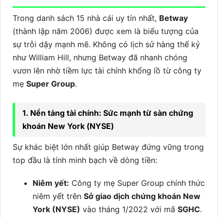
Trong danh sách 15 nhà cái uy tín nhất,
Betway
(thành lập năm 2006) được xem là biểu tượng của
sự trỗi dậy mạnh mẽ. Không có lịch sử hàng thế kỷ
như William Hill, nhưng Betway đã nhanh chóng
vươn lên nhờ tiềm lực tài chính khổng lồ từ công ty
mẹ
Super Group
.
1. Nền tảng tài chính: Sức mạnh từ sàn chứng
khoán New York (NYSE)
Sự khác biệt lớn nhất giúp Betway đứng vững trong
top đầu là tính minh bạch về dòng tiền:
Niêm yết:
Công ty mẹ Super Group chính thức
niêm yết trên
Sở giao dịch chứng khoán New
York (NYSE)
vào tháng 1/2022 với mã
SGHC
.