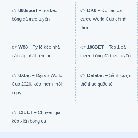
👉
888sport
– Soi kèo
👉
BK8
– Đối tác cá
bóng đá trực tuyến
cược World Cup chính
thức
👉
W88
– Tỷ lệ kèo nhà
👉
188BET
– Top 1 cá
cái cập nhật liên tục
cược bóng đá trực tuyến
👉
8Xbet
– Đại sứ World
👉
Dafabet
– Sảnh cược
Cup 2026, kèo thơm mỗi
thể thao quốc tế
ngày
👉
12BET
– Chuyên gia
kèo xiên bóng đá