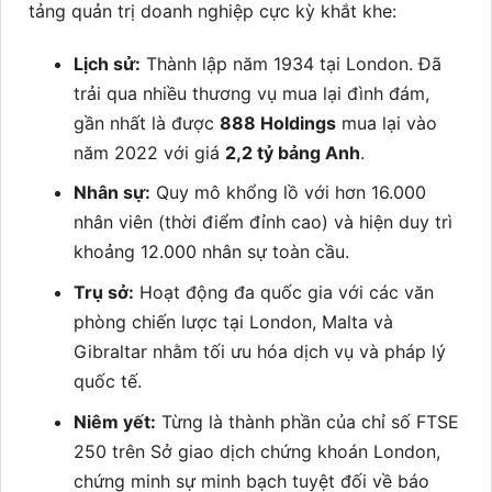
tảng quản trị doanh nghiệp cực kỳ khắt khe:
Lịch sử:
Thành lập năm 1934 tại London. Đã
trải qua nhiều thương vụ mua lại đình đám,
gần nhất là được
888 Holdings
mua lại vào
năm 2022 với giá
2,2 tỷ bảng Anh
.
Nhân sự:
Quy mô khổng lồ với hơn 16.000
nhân viên (thời điểm đỉnh cao) và hiện duy trì
khoảng 12.000 nhân sự toàn cầu.
Trụ sở:
Hoạt động đa quốc gia với các văn
phòng chiến lược tại London, Malta và
Gibraltar nhằm tối ưu hóa dịch vụ và pháp lý
quốc tế.
Niêm yết:
Từng là thành phần của chỉ số FTSE
250 trên Sở giao dịch chứng khoán London,
chứng minh sự minh bạch tuyệt đối về báo