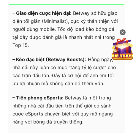
– Giao diện cược hiện đại:
Betway sở hữu giao
diện tối giản (Minimalist), cực kỳ thân thiện với
người dùng mobile. Tốc độ load kèo bóng đá
✕
tại đây được đánh giá là nhanh nhất nhì trong
Top 15.
– Kèo đặc biệt (Betway Boosts):
Hàng ngày,
nhà cái này luôn có mục “tăng tỷ lệ cược” cho
các trận đấu lớn. Đây là cơ hội để anh em tối
ưu lợi nhuận mà không cần bỏ thêm vốn.
– Tiên phong eSports:
Betway là một trong
những nhà cái đầu tiên trên thế giới có sảnh
cược eSports chuyên biệt với quy mô ngang
hàng với bóng đá truyền thống.