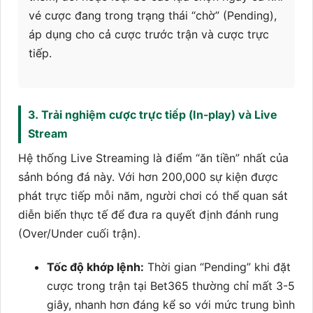
vé cược đang trong trạng thái “chờ” (Pending),
áp dụng cho cả cược trước trận và cược trực
tiếp.
3. Trải nghiệm cược trực tiếp (In-play) và Live
Stream
Hệ thống Live Streaming là điểm “ăn tiền” nhất của
sảnh bóng đá này. Với hơn 200,000 sự kiện được
phát trực tiếp mỗi năm, người chơi có thể quan sát
diễn biến thực tế để đưa ra quyết định đánh rung
(Over/Under cuối trận).
Tốc độ khớp lệnh:
Thời gian “Pending” khi đặt
cược trong trận tại Bet365 thường chỉ mất 3-5
giây, nhanh hơn đáng kể so với mức trung bình