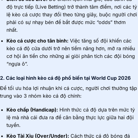
độ trực tiếp (Live Betting) trở thành tâm điểm, nơi các tỷ
lệ kèo cá cược thay đổi theo từng giây, buộc người chơi
phải có sự nhạy bén để bắt được mức “odds” thơm
nhất.
Kèo cá cược cho tân binh:
Việc tăng số đội khiến các
kèo cá độ cửa dưới trở nên tiềm năng hơn, mở ra nhiều
cơ hội ăn tiền cho những ai giỏi phân tích các đội bóng
“ngựa ô”.
2. Các loại hình kèo cá độ phổ biến tại World Cup 2026
Để tối ưu hóa lợi nhuận khi cá cược, người chơi thường tập
trung vào 3 nhóm kèo cá độ chính:
Kèo chấp (Handicap):
Hình thức cá độ dựa trên mức tỷ
lệ mà nhà cái đưa ra để cân bằng thực lực giữa hai đội
tuyển.
Kèo Tài Xỉu (Over/Under):
Cách thức cá độ bóng đá