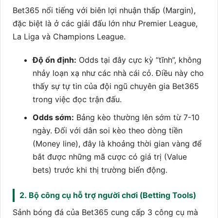
Bet365 nổi tiếng với biên lợi nhuận thấp (Margin),
đặc biệt là ở các giải đấu lớn như Premier League,
La Liga và Champions League.
Độ ổn định:
Odds tại đây cực kỳ “tĩnh”, không
nhảy loạn xạ như các nhà cái cỏ. Điều này cho
thấy sự tự tin của đội ngũ chuyên gia Bet365
trong việc đọc trận đấu.
Odds sớm:
Bảng kèo thường lên sớm từ 7-10
ngày. Đối với dân soi kèo theo dòng tiền
(Money line), đây là khoảng thời gian vàng để
bắt được những mã cược có giá trị (Value
bets) trước khi thị trường biến động.
2. Bộ công cụ hỗ trợ người chơi (Betting Tools)
Sảnh bóng đá của Bet365 cung cấp 3 công cụ mà