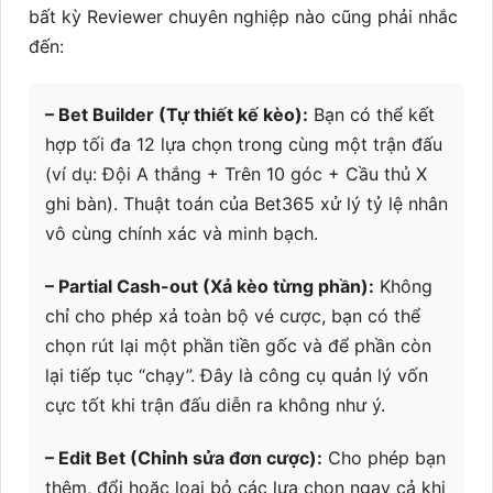
bất kỳ Reviewer chuyên nghiệp nào cũng phải nhắc
đến:
– Bet Builder (Tự thiết kế kèo):
Bạn có thể kết
hợp tối đa 12 lựa chọn trong cùng một trận đấu
(ví dụ: Đội A thắng + Trên 10 góc + Cầu thủ X
ghi bàn). Thuật toán của Bet365 xử lý tỷ lệ nhân
vô cùng chính xác và minh bạch.
– Partial Cash-out (Xả kèo từng phần):
Không
chỉ cho phép xả toàn bộ vé cược, bạn có thể
chọn rút lại một phần tiền gốc và để phần còn
lại tiếp tục “chạy”. Đây là công cụ quản lý vốn
cực tốt khi trận đấu diễn ra không như ý.
– Edit Bet (Chỉnh sửa đơn cược):
Cho phép bạn
thêm, đổi hoặc loại bỏ các lựa chọn ngay cả khi