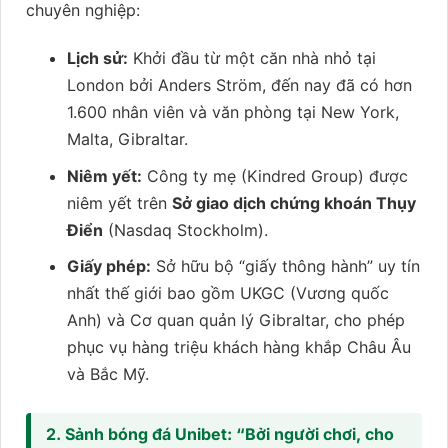
chuyên nghiệp:
Lịch sử:
Khởi đầu từ một căn nhà nhỏ tại
London bởi Anders Ström, đến nay đã có hơn
1.600 nhân viên và văn phòng tại New York,
Malta, Gibraltar.
Niêm yết:
Công ty mẹ (Kindred Group) được
niêm yết trên
Sở giao dịch chứng khoán Thụy
Điển
(Nasdaq Stockholm).
Giấy phép:
Sở hữu bộ “giấy thông hành” uy tín
nhất thế giới bao gồm UKGC (Vương quốc
Anh) và Cơ quan quản lý Gibraltar, cho phép
phục vụ hàng triệu khách hàng khắp Châu Âu
và Bắc Mỹ.
2. Sảnh bóng đá Unibet: “Bởi người chơi, cho