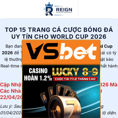
Bỏ
qua
nội
dung
TOP 15 TRANG CÁ CƯỢC BÓNG ĐÁ
UY TÍN CHO WORLD CUP 2026
Bạn đang tìm kiếm
trang cá cược bóng đá World Cup
×
2026
để “về bờ” an toàn? Xem ngay Top 15 nhà cái có tỷ
lệ thưởng cao nhất, khuyến mãi khủng và cập nhật kèo
Real-time nhanh nhất cho kỳ đại hội bóng đá lớn nhất hành
tinh.
Cập Nhật Các Kèo Cá Cược World Cup 2026 Mà
Các Nhà Cái Uy Tín Đang Ra (Giai đoạn từ
22/04/2026 đến khai mạc 11/06/2026)
Lưu ý: Sau khi vòng Play-off kết thúc vào rạng sáng
01/04/2026, danh sách 48 đội tuyển đã chính thức lộ diện.