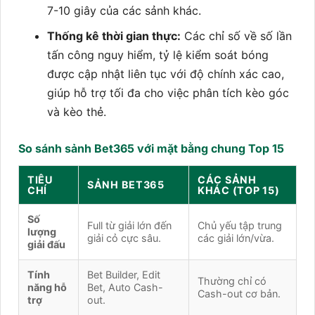
7-10 giây của các sảnh khác.
Thống kê thời gian thực:
Các chỉ số về số lần
tấn công nguy hiểm, tỷ lệ kiểm soát bóng
được cập nhật liên tục với độ chính xác cao,
giúp hỗ trợ tối đa cho việc phân tích kèo góc
và kèo thẻ.
So sánh sảnh Bet365 với mặt bằng chung Top 15
TIÊU
CÁC SẢNH
SẢNH BET365
CHÍ
KHÁC (TOP 15)
Số
Full từ giải lớn đến
Chủ yếu tập trung
lượng
giải cỏ cực sâu.
các giải lớn/vừa.
giải đấu
Tính
Bet Builder, Edit
Thường chỉ có
năng hỗ
Bet, Auto Cash-
Cash-out cơ bản.
trợ
out.