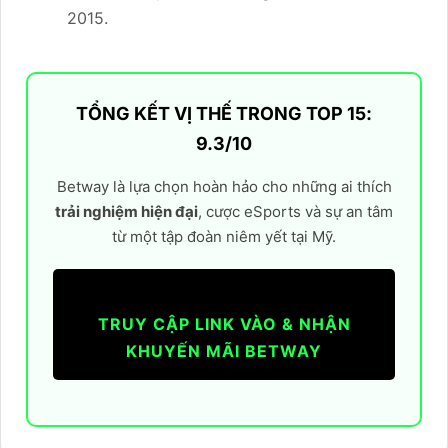
2015.
TỔNG KẾT VỊ THẾ TRONG TOP 15:
9.3/10
Betway là lựa chọn hoàn hảo cho những ai thích
trải nghiệm hiện đại
, cược eSports và sự an tâm
từ một tập đoàn niêm yết tại Mỹ.
TRUY CẬP LINK VÀO & NHẬN
KHUYẾN MÃI BETWAY