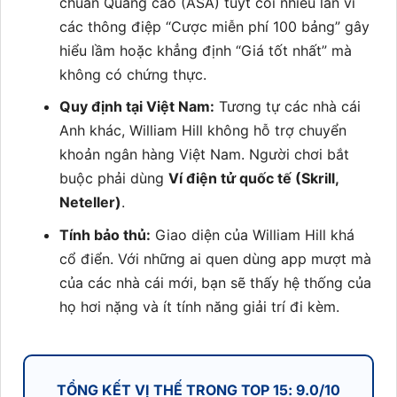
chuẩn Quảng cáo (ASA) tuýt còi nhiều lần vì
các thông điệp “Cược miễn phí 100 bảng” gây
hiểu lầm hoặc khẳng định “Giá tốt nhất” mà
không có chứng thực.
Quy định tại Việt Nam:
Tương tự các nhà cái
Anh khác, William Hill không hỗ trợ chuyển
khoản ngân hàng Việt Nam. Người chơi bắt
buộc phải dùng
Ví điện tử quốc tế (Skrill,
Neteller)
.
Tính bảo thủ:
Giao diện của William Hill khá
cổ điển. Với những ai quen dùng app mượt mà
của các nhà cái mới, bạn sẽ thấy hệ thống của
họ hơi nặng và ít tính năng giải trí đi kèm.
TỔNG KẾT VỊ THẾ TRONG TOP 15: 9.0/10