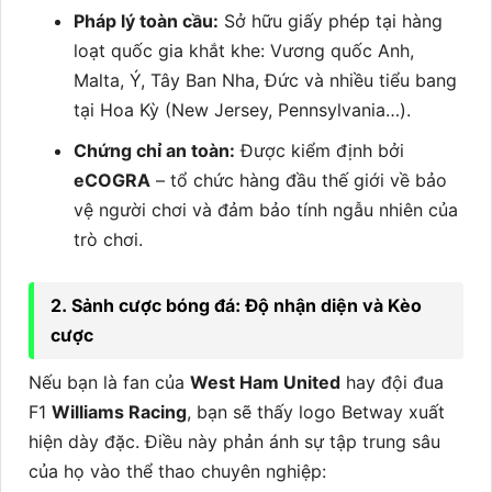
Pháp lý toàn cầu:
Sở hữu giấy phép tại hàng
loạt quốc gia khắt khe: Vương quốc Anh,
Malta, Ý, Tây Ban Nha, Đức và nhiều tiểu bang
tại Hoa Kỳ (New Jersey, Pennsylvania…).
Chứng chỉ an toàn:
Được kiểm định bởi
eCOGRA
– tổ chức hàng đầu thế giới về bảo
vệ người chơi và đảm bảo tính ngẫu nhiên của
trò chơi.
2. Sảnh cược bóng đá: Độ nhận diện và Kèo
cược
Nếu bạn là fan của
West Ham United
hay đội đua
F1
Williams Racing
, bạn sẽ thấy logo Betway xuất
hiện dày đặc. Điều này phản ánh sự tập trung sâu
của họ vào thể thao chuyên nghiệp: