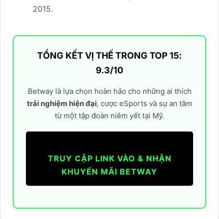
2015.
TỔNG KẾT VỊ THẾ TRONG TOP 15:
9.3/10
Betway là lựa chọn hoàn hảo cho những ai thích
trải nghiệm hiện đại
, cược eSports và sự an tâm
từ một tập đoàn niêm yết tại Mỹ.
TRUY CẬP LINK VÀO & NHẬN
KHUYẾN MÃI BETWAY