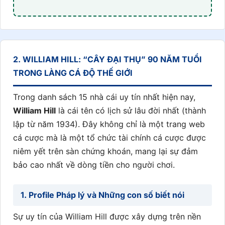
2. WILLIAM HILL: “CÂY ĐẠI THỤ” 90 NĂM TUỔI
TRONG LÀNG CÁ ĐỘ THẾ GIỚI
Trong danh sách 15 nhà cái uy tín nhất hiện nay,
William Hill
là cái tên có lịch sử lâu đời nhất (thành
lập từ năm 1934). Đây không chỉ là một trang web
cá cược mà là một tổ chức tài chính cá cược được
niêm yết trên sàn chứng khoán, mang lại sự đảm
bảo cao nhất về dòng tiền cho người chơi.
1. Profile Pháp lý và Những con số biết nói
Sự uy tín của William Hill được xây dựng trên nền