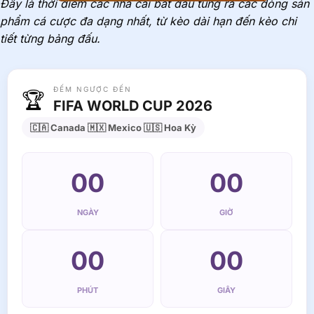
Đây là thời điểm các nhà cái bắt đầu tung ra các dòng sản
phẩm cá cược đa dạng nhất, từ kèo dài hạn đến kèo chi
tiết từng bảng đấu.
ĐẾM NGƯỢC ĐẾN
🏆
FIFA WORLD CUP 2026
🇨🇦
Canada
🇲🇽
Mexico
🇺🇸
Hoa Kỳ
00
00
NGÀY
GIỜ
00
00
PHÚT
GIÂY