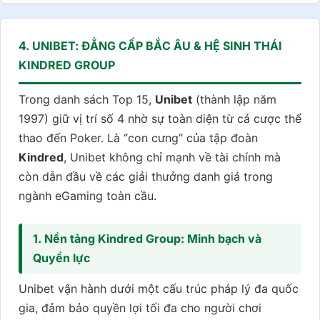
4. UNIBET: ĐẲNG CẤP BẮC ÂU & HỆ SINH THÁI
KINDRED GROUP
Trong danh sách Top 15,
Unibet
(thành lập năm
1997) giữ vị trí số 4 nhờ sự toàn diện từ cá cược thể
thao đến Poker. Là “con cưng” của tập đoàn
Kindred
, Unibet không chỉ mạnh về tài chính mà
còn dẫn đầu về các giải thưởng danh giá trong
ngành eGaming toàn cầu.
1. Nền tảng Kindred Group: Minh bạch và
Quyền lực
Unibet vận hành dưới một cấu trúc pháp lý đa quốc
gia, đảm bảo quyền lợi tối đa cho người chơi