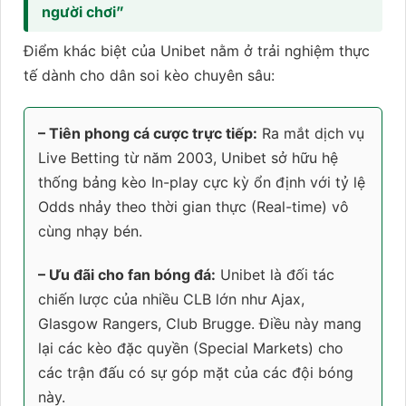
người chơi”
Điểm khác biệt của Unibet nằm ở trải nghiệm thực
tế dành cho dân soi kèo chuyên sâu:
– Tiên phong cá cược trực tiếp:
Ra mắt dịch vụ
Live Betting từ năm 2003, Unibet sở hữu hệ
thống bảng kèo In-play cực kỳ ổn định với tỷ lệ
Odds nhảy theo thời gian thực (Real-time) vô
cùng nhạy bén.
– Ưu đãi cho fan bóng đá:
Unibet là đối tác
chiến lược của nhiều CLB lớn như Ajax,
Glasgow Rangers, Club Brugge. Điều này mang
lại các kèo đặc quyền (Special Markets) cho
các trận đấu có sự góp mặt của các đội bóng
này.