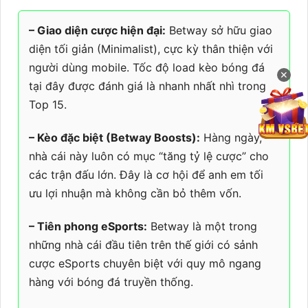
– Giao diện cược hiện đại:
Betway sở hữu giao
diện tối giản (Minimalist), cực kỳ thân thiện với
người dùng mobile. Tốc độ load kèo bóng đá
✕
tại đây được đánh giá là nhanh nhất nhì trong
Top 15.
– Kèo đặc biệt (Betway Boosts):
Hàng ngày,
nhà cái này luôn có mục “tăng tỷ lệ cược” cho
các trận đấu lớn. Đây là cơ hội để anh em tối
ưu lợi nhuận mà không cần bỏ thêm vốn.
– Tiên phong eSports:
Betway là một trong
những nhà cái đầu tiên trên thế giới có sảnh
cược eSports chuyên biệt với quy mô ngang
hàng với bóng đá truyền thống.