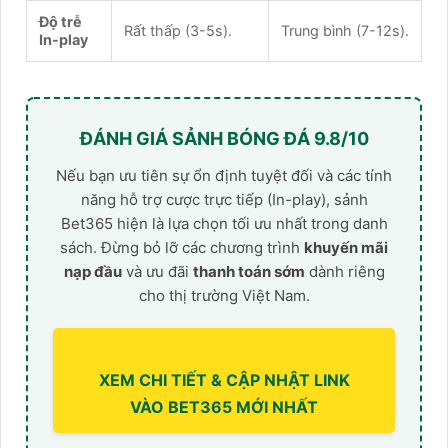
Độ trễ
Rất thấp (3-5s).
Trung bình (7-12s).
In-play
ĐÁNH GIÁ SẢNH BÓNG ĐÁ 9.8/10
Nếu bạn ưu tiên sự ổn định tuyệt đối và các tính
năng hỗ trợ cược trực tiếp (In-play), sảnh
Bet365 hiện là lựa chọn tối ưu nhất trong danh
sách. Đừng bỏ lỡ các chương trình
khuyến mãi
nạp đầu
và ưu đãi
thanh toán sớm
dành riêng
cho thị trường Việt Nam.
XEM CHI TIẾT & CẬP NHẬT LINK
VÀO BET365 MỚI NHẤT