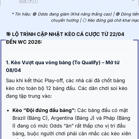
🇩🇪 🇵🇹
* Tín hiệu: 🟢 Odds đang giảm (Khả năng thắng cao) | 🔴 Dòng tiền
chuyển hướng | ⚪ Kèo đứng giá chờ khai mạc
🎯 LỘ TRÌNH CẬP NHẬT KÈO CÁ CƯỢC TỪ 22/04
ĐẾN WC 2026:
1. Kèo Vượt qua vòng bảng (To Qualify) – Mở từ
08/04
Sau khi kết thúc Play-off, các nhà cái đã chốt bảng
kèo cho toàn bộ 12 bảng đấu. Các dân chơi soi kèo
đang tập trung vào:
Kèo “Đội đứng đầu bảng”:
Các bảng đấu có mặt
Brazil (Bảng C), Argentina (Bảng J) và Pháp (Bảng
I) đang có mức Odds “ăn” rất thấp cho vị trí đầu
bảng, buộc người chơi phải cân nhắc các kèo xiên