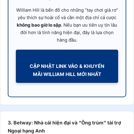
William Hill là bến đỗ cho những “tay chơi già rơ”
yêu thích sự hoài cổ và cần một địa chỉ cá cược
không bao giờ lo sập
. Nếu bạn ưu tiên uy tín lâu
đời hơn là tính năng hiện đại, đây là lựa chọn
hàng đầu.
CẬP NHẬT LINK VÀO & KHUYẾN
MÃI WILLIAM HILL MỚI NHẤT
3. Betway: Nhà cái hiện đại và “Ông trùm” tài trợ
Ngoại hạng Anh