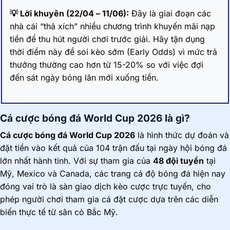
💡 Lời khuyên (22/04 – 11/06):
Đây là giai đoạn các
nhà cái “thả xích” nhiều chương trình khuyến mãi nạp
tiền để thu hút người chơi trước giải. Hãy tận dụng
thời điểm này để soi kèo sớm (Early Odds) vì mức trả
thưởng thường cao hơn từ 15-20% so với việc đợi
đến sát ngày bóng lăn mới xuống tiền.
Cá cược bóng đá World Cup 2026 là gì?
Cá cược bóng đá World Cup 2026
là hình thức dự đoán và
đặt tiền vào kết quả của 104 trận đấu tại ngày hội bóng đá
lớn nhất hành tinh. Với sự tham gia của
48 đội tuyển
tại
Mỹ, Mexico và Canada, các trang cá độ bóng đá hiện nay
đóng vai trò là sàn giao dịch kèo cược trực tuyến, cho
phép người chơi tham gia cá đặt cược dựa trên các diễn
biến thực tế từ sân cỏ Bắc Mỹ.