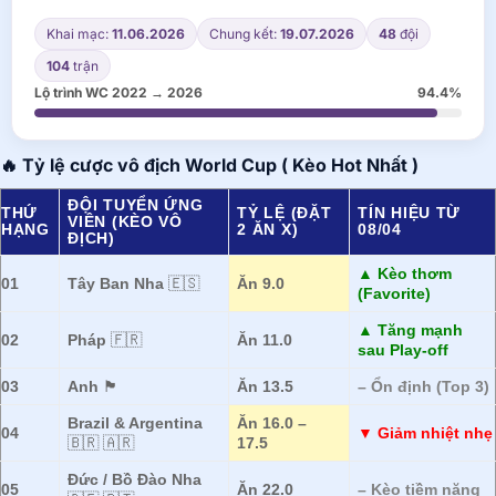
Khai mạc:
11.06.2026
Chung kết:
19.07.2026
48
đội
104
trận
Lộ trình WC 2022 → 2026
94.4%
🔥 Tỷ lệ cược vô địch World Cup ( Kèo Hot Nhất )
ĐỘI TUYỂN ỨNG
THỨ
TỶ LỆ (ĐẶT
TÍN HIỆU TỪ
VIÊN (KÈO VÔ
HẠNG
2 ĂN X)
08/04
ĐỊCH)
▲ Kèo thơm
01
Tây Ban Nha
🇪🇸
Ăn 9.0
(Favorite)
▲ Tăng mạnh
02
Pháp
🇫🇷
Ăn 11.0
sau Play-off
03
Anh
🏴󠁧󠁢󠁥󠁮󠁧󠁿
Ăn 13.5
– Ổn định (Top 3)
Brazil & Argentina
Ăn 16.0 –
04
▼ Giảm nhiệt nhẹ
🇧🇷 🇦🇷
17.5
Đức / Bồ Đào Nha
05
Ăn 22.0
– Kèo tiềm năng