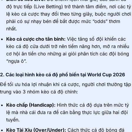
độ trực tiếp (Live Betting) trở thành tâm điểm, nơi các tỷ
lệ kèo cá cược thay đổi theo từng giây, buộc người chơi
phải có sự nhạy bén để bắt được mức “odds” thơm
nhất.
Kèo cá cược cho tân binh:
Việc tăng số đội khiến các
kèo cá độ cửa dưới trở nên tiềm năng hơn, mở ra nhiều
cơ hội ăn tiền cho những ai giỏi phân tích các đội bóng
“ngựa ô”.
2. Các loại hình kèo cá độ phổ biến tại World Cup 2026
Để tối ưu hóa lợi nhuận khi cá cược, người chơi thường tập
trung vào 3 nhóm kèo cá độ chính:
Kèo chấp (Handicap):
Hình thức cá độ dựa trên mức tỷ
lệ mà nhà cái đưa ra để cân bằng thực lực giữa hai đội
tuyển.
Kèo Tài Xỉu (Over/Under):
Cách thức cá độ bóng đá