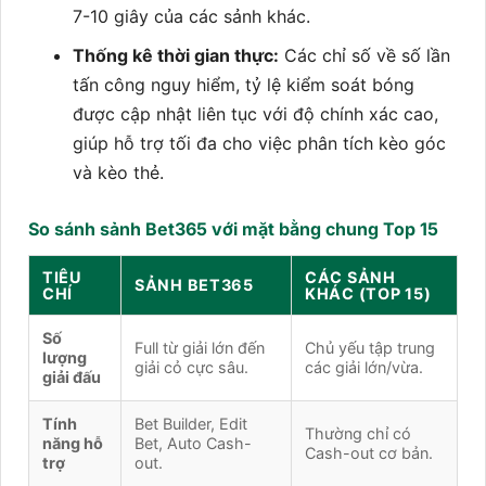
7-10 giây của các sảnh khác.
Thống kê thời gian thực:
Các chỉ số về số lần
tấn công nguy hiểm, tỷ lệ kiểm soát bóng
được cập nhật liên tục với độ chính xác cao,
giúp hỗ trợ tối đa cho việc phân tích kèo góc
và kèo thẻ.
So sánh sảnh Bet365 với mặt bằng chung Top 15
TIÊU
CÁC SẢNH
SẢNH BET365
CHÍ
KHÁC (TOP 15)
Số
Full từ giải lớn đến
Chủ yếu tập trung
lượng
giải cỏ cực sâu.
các giải lớn/vừa.
giải đấu
Tính
Bet Builder, Edit
Thường chỉ có
năng hỗ
Bet, Auto Cash-
Cash-out cơ bản.
trợ
out.