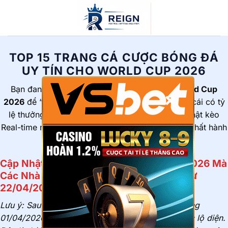
Bỏ
qua
nội
dung
TOP 15 TRANG CÁ CƯỢC BÓNG ĐÁ
UY TÍN CHO WORLD CUP 2026
Bạn đang tìm kiếm
trang cá cược bóng đá World Cup
×
2026
để “về bờ” an toàn? Xem ngay Top 15 nhà cái có tỷ
lệ thưởng cao nhất, khuyến mãi khủng và cập nhật kèo
Real-time nhanh nhất cho kỳ đại hội bóng đá lớn nhất hành
tinh.
Cập Nhật Các Kèo Cá Cược World Cup 2026 Mà
Các Nhà Cái Uy Tín Đang Ra (Giai đoạn từ
22/04/2026 đến khai mạc 11/06/2026)
Lưu ý: Sau khi vòng Play-off kết thúc vào rạng sáng
01/04/2026, danh sách 48 đội tuyển đã chính thức lộ diện.