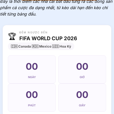
Đây là thời điểm các nhà cái bắt đầu tung ra các dòng sản
phẩm cá cược đa dạng nhất, từ kèo dài hạn đến kèo chi
tiết từng bảng đấu.
ĐẾM NGƯỢC ĐẾN
🏆
FIFA WORLD CUP 2026
🇨🇦
Canada
🇲🇽
Mexico
🇺🇸
Hoa Kỳ
00
00
NGÀY
GIỜ
00
00
PHÚT
GIÂY