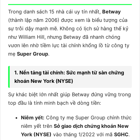
Trong danh sách 15 nhà cái uy tín nhất,
Betway
(thành lập năm 2006) được xem là biểu tượng của
sự trỗi dậy mạnh mẽ. Không có lịch sử hàng thế kỷ
như William Hill, nhưng Betway đã nhanh chóng
vươn lên nhờ tiềm lực tài chính khổng lồ từ công ty
mẹ
Super Group
.
1. Nền tảng tài chính: Sức mạnh từ sàn chứng
khoán New York (NYSE)
Sự khác biệt lớn nhất giúp Betway đứng vững trong
top đầu là tính minh bạch về dòng tiền:
Niêm yết:
Công ty mẹ Super Group chính thức
niêm yết trên
Sở giao dịch chứng khoán New
York (NYSE)
vào tháng 1/2022 với mã
SGHC
.