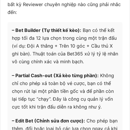
bất kỳ Reviewer chuyên nghiệp nào cũng phải nhắc
đến:
– Bet Builder (Tự thiết kế kèo):
Bạn có thể kết
hợp tối đa 12 lựa chọn trong cùng một trận đấu
(ví dụ: Đội A thắng + Trên 10 góc + Cầu thủ X
ghi bàn). Thuật toán của Bet365 xử lý tỷ lệ nhân
vô cùng chính xác và minh bạch.
– Partial Cash-out (Xả kèo từng phần):
Không
chỉ cho phép xả toàn bộ vé cược, bạn có thể
chọn rút lại một phần tiền gốc và để phần còn
lại tiếp tục “chạy”. Đây là công cụ quản lý vốn
cực tốt khi trận đấu diễn ra không như ý.
– Edit Bet (Chỉnh sửa đơn cược):
Cho phép bạn
thêm, đổi hoặc loại bỏ các lựa chọn ngay cả khi