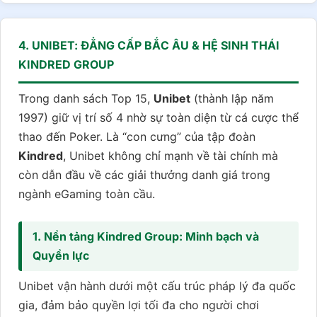
4. UNIBET: ĐẲNG CẤP BẮC ÂU & HỆ SINH THÁI
KINDRED GROUP
Trong danh sách Top 15,
Unibet
(thành lập năm
1997) giữ vị trí số 4 nhờ sự toàn diện từ cá cược thể
thao đến Poker. Là “con cưng” của tập đoàn
Kindred
, Unibet không chỉ mạnh về tài chính mà
còn dẫn đầu về các giải thưởng danh giá trong
ngành eGaming toàn cầu.
1. Nền tảng Kindred Group: Minh bạch và
Quyền lực
Unibet vận hành dưới một cấu trúc pháp lý đa quốc
gia, đảm bảo quyền lợi tối đa cho người chơi