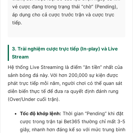
vé cược đang trong trạng thái “chờ” (Pending),
áp dụng cho cả cược trước trận và cược trực
tiếp.
3. Trải nghiệm cược trực tiếp (In-play) và Live
Stream
Hệ thống Live Streaming là điểm “ăn tiền” nhất của
sảnh bóng đá này. Với hơn 200,000 sự kiện được
phát trực tiếp mỗi năm, người chơi có thể quan sát
diễn biến thực tế để đưa ra quyết định đánh rung
(Over/Under cuối trận).
Tốc độ khớp lệnh:
Thời gian “Pending” khi đặt
cược trong trận tại Bet365 thường chỉ mất 3-5
giây, nhanh hơn đáng kể so với mức trung bình