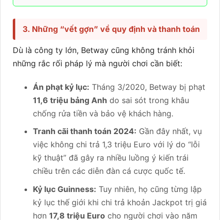
3. Những “vết gợn” về quy định và thanh toán
Dù là công ty lớn, Betway cũng không tránh khỏi
những rắc rối pháp lý mà người chơi cần biết:
Án phạt kỷ lục:
Tháng 3/2020, Betway bị phạt
11,6 triệu bảng Anh
do sai sót trong khâu
chống rửa tiền và bảo vệ khách hàng.
Tranh cãi thanh toán 2024:
Gần đây nhất, vụ
việc không chi trả 1,3 triệu Euro với lý do “lỗi
kỹ thuật” đã gây ra nhiều luồng ý kiến trái
chiều trên các diễn đàn cá cược quốc tế.
Kỷ lục Guinness:
Tuy nhiên, họ cũng từng lập
kỷ lục thế giới khi chi trả khoản Jackpot trị giá
hơn
17,8 triệu Euro
cho người chơi vào năm