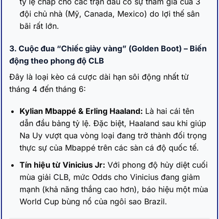
tỷ lệ chấp cho các trận đấu có sự tham gia của 3
đội chủ nhà (Mỹ, Canada, Mexico) do lợi thế sân
bãi rất lớn.
3. Cuộc đua “Chiếc giày vàng” (Golden Boot) – Biến
động theo phong độ CLB
Đây là loại kèo cá cược dài hạn sôi động nhất từ
tháng 4 đến tháng 6:
Kylian Mbappé & Erling Haaland:
Là hai cái tên
dẫn đầu bảng tỷ lệ. Đặc biệt, Haaland sau khi giúp
Na Uy vượt qua vòng loại đang trở thành đối trọng
thực sự của Mbappé trên các sàn cá độ quốc tế.
Tín hiệu từ Vinicius Jr:
Với phong độ hủy diệt cuối
mùa giải CLB, mức Odds cho Vinicius đang giảm
mạnh (khả năng thắng cao hơn), báo hiệu một mùa
World Cup bùng nổ của ngôi sao Brazil.