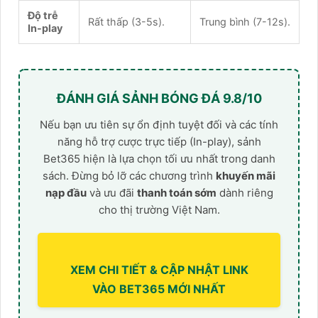
Độ trễ
Rất thấp (3-5s).
Trung bình (7-12s).
In-play
ĐÁNH GIÁ SẢNH BÓNG ĐÁ 9.8/10
Nếu bạn ưu tiên sự ổn định tuyệt đối và các tính
năng hỗ trợ cược trực tiếp (In-play), sảnh
Bet365 hiện là lựa chọn tối ưu nhất trong danh
sách. Đừng bỏ lỡ các chương trình
khuyến mãi
nạp đầu
và ưu đãi
thanh toán sớm
dành riêng
cho thị trường Việt Nam.
XEM CHI TIẾT & CẬP NHẬT LINK
VÀO BET365 MỚI NHẤT