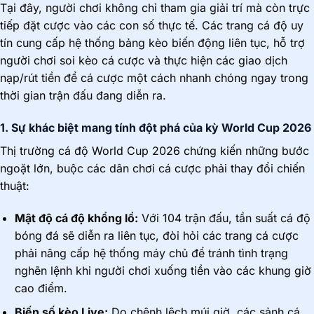
Tại đây, người chơi không chỉ tham gia giải trí mà còn trực
tiếp đặt cược vào các con số thực tế. Các trang cá độ uy
tín cung cấp hệ thống bảng kèo biến động liên tục, hỗ trợ
người chơi soi kèo cá cược và thực hiện các giao dịch
nạp/rút tiền để cá cược một cách nhanh chóng ngay trong
thời gian trận đấu đang diễn ra.
1. Sự khác biệt mang tính đột phá của kỳ World Cup 2026
Thị trường cá độ World Cup 2026 chứng kiến những bước
ngoặt lớn, buộc các dân chơi cá cược phải thay đổi chiến
thuật:
Mật độ cá độ khổng lồ:
Với 104 trận đấu, tần suất cá độ
bóng đá sẽ diễn ra liên tục, đòi hỏi các trang cá cược
phải nâng cấp hệ thống máy chủ để tránh tình trạng
nghẽn lệnh khi người chơi xuống tiền vào các khung giờ
cao điểm.
Biến số kèo Live:
Do chênh lệch múi giờ, các sảnh cá