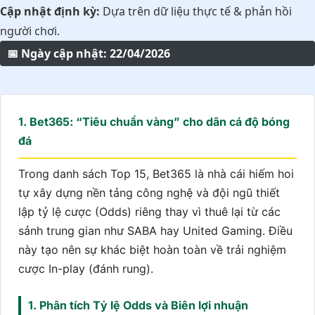
Cập nhật định kỳ:
Dựa trên dữ liệu thực tế & phản hồi
người chơi.
📅 Ngày cập nhật: 22/04/2026
1. Bet365: “Tiêu chuẩn vàng” cho dân cá độ bóng
đá
Trong danh sách Top 15, Bet365 là nhà cái hiếm hoi
tự xây dựng nền tảng công nghệ và đội ngũ thiết
lập tỷ lệ cược (Odds) riêng thay vì thuê lại từ các
sảnh trung gian như SABA hay United Gaming. Điều
này tạo nên sự khác biệt hoàn toàn về trải nghiệm
cược In-play (đánh rung).
1. Phân tích Tỷ lệ Odds và Biên lợi nhuận