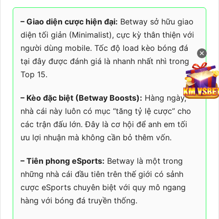
– Giao diện cược hiện đại:
Betway sở hữu giao
diện tối giản (Minimalist), cực kỳ thân thiện với
người dùng mobile. Tốc độ load kèo bóng đá
✕
tại đây được đánh giá là nhanh nhất nhì trong
Top 15.
– Kèo đặc biệt (Betway Boosts):
Hàng ngày,
nhà cái này luôn có mục “tăng tỷ lệ cược” cho
các trận đấu lớn. Đây là cơ hội để anh em tối
ưu lợi nhuận mà không cần bỏ thêm vốn.
– Tiên phong eSports:
Betway là một trong
những nhà cái đầu tiên trên thế giới có sảnh
cược eSports chuyên biệt với quy mô ngang
hàng với bóng đá truyền thống.