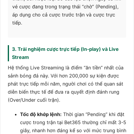
vé cược đang trong trạng thái “chờ” (Pending),
áp dụng cho cả cược trước trận và cược trực
tiếp.
3. Trải nghiệm cược trực tiếp (In-play) và Live
Stream
Hệ thống Live Streaming là điểm “ăn tiền” nhất của
sảnh bóng đá này. Với hơn 200,000 sự kiện được
phát trực tiếp mỗi năm, người chơi có thể quan sát
diễn biến thực tế để đưa ra quyết định đánh rung
(Over/Under cuối trận).
Tốc độ khớp lệnh:
Thời gian “Pending” khi đặt
cược trong trận tại Bet365 thường chỉ mất 3-5
giây, nhanh hơn đáng kể so với mức trung bình