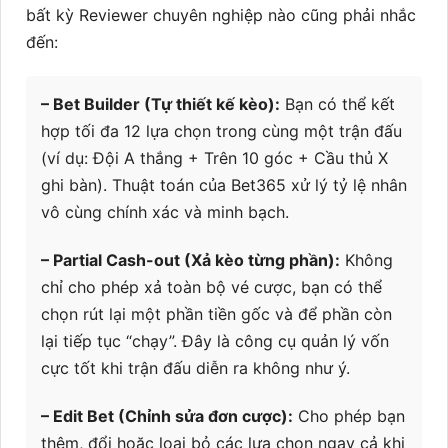
bất kỳ Reviewer chuyên nghiệp nào cũng phải nhắc
đến:
– Bet Builder (Tự thiết kế kèo):
Bạn có thể kết
hợp tối đa 12 lựa chọn trong cùng một trận đấu
(ví dụ: Đội A thắng + Trên 10 góc + Cầu thủ X
ghi bàn). Thuật toán của Bet365 xử lý tỷ lệ nhân
vô cùng chính xác và minh bạch.
– Partial Cash-out (Xả kèo từng phần):
Không
chỉ cho phép xả toàn bộ vé cược, bạn có thể
chọn rút lại một phần tiền gốc và để phần còn
lại tiếp tục “chạy”. Đây là công cụ quản lý vốn
cực tốt khi trận đấu diễn ra không như ý.
– Edit Bet (Chỉnh sửa đơn cược):
Cho phép bạn
thêm, đổi hoặc loại bỏ các lựa chọn ngay cả khi