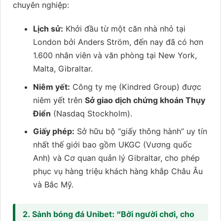
chuyên nghiệp:
Lịch sử:
Khởi đầu từ một căn nhà nhỏ tại
London bởi Anders Ström, đến nay đã có hơn
1.600 nhân viên và văn phòng tại New York,
Malta, Gibraltar.
Niêm yết:
Công ty mẹ (Kindred Group) được
niêm yết trên
Sở giao dịch chứng khoán Thụy
Điển
(Nasdaq Stockholm).
Giấy phép:
Sở hữu bộ “giấy thông hành” uy tín
nhất thế giới bao gồm UKGC (Vương quốc
Anh) và Cơ quan quản lý Gibraltar, cho phép
phục vụ hàng triệu khách hàng khắp Châu Âu
và Bắc Mỹ.
2. Sảnh bóng đá Unibet: “Bởi người chơi, cho