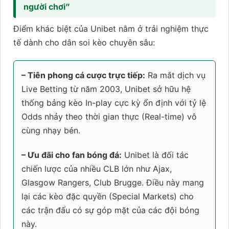
người chơi”
Điểm khác biệt của Unibet nằm ở trải nghiệm thực
tế dành cho dân soi kèo chuyên sâu:
– Tiên phong cá cược trực tiếp:
Ra mắt dịch vụ
Live Betting từ năm 2003, Unibet sở hữu hệ
thống bảng kèo In-play cực kỳ ổn định với tỷ lệ
Odds nhảy theo thời gian thực (Real-time) vô
cùng nhạy bén.
– Ưu đãi cho fan bóng đá:
Unibet là đối tác
chiến lược của nhiều CLB lớn như Ajax,
Glasgow Rangers, Club Brugge. Điều này mang
lại các kèo đặc quyền (Special Markets) cho
các trận đấu có sự góp mặt của các đội bóng
này.