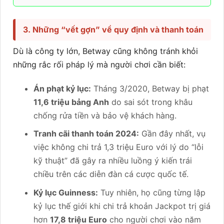
3. Những “vết gợn” về quy định và thanh toán
Dù là công ty lớn, Betway cũng không tránh khỏi
những rắc rối pháp lý mà người chơi cần biết:
Án phạt kỷ lục:
Tháng 3/2020, Betway bị phạt
11,6 triệu bảng Anh
do sai sót trong khâu
chống rửa tiền và bảo vệ khách hàng.
Tranh cãi thanh toán 2024:
Gần đây nhất, vụ
việc không chi trả 1,3 triệu Euro với lý do “lỗi
kỹ thuật” đã gây ra nhiều luồng ý kiến trái
chiều trên các diễn đàn cá cược quốc tế.
Kỷ lục Guinness:
Tuy nhiên, họ cũng từng lập
kỷ lục thế giới khi chi trả khoản Jackpot trị giá
hơn
17,8 triệu Euro
cho người chơi vào năm