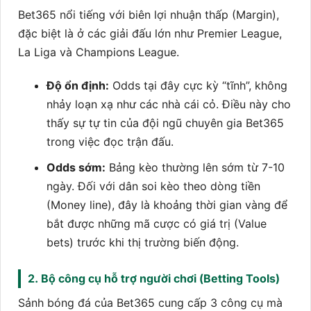
Bet365 nổi tiếng với biên lợi nhuận thấp (Margin),
đặc biệt là ở các giải đấu lớn như Premier League,
La Liga và Champions League.
Độ ổn định:
Odds tại đây cực kỳ “tĩnh”, không
nhảy loạn xạ như các nhà cái cỏ. Điều này cho
thấy sự tự tin của đội ngũ chuyên gia Bet365
trong việc đọc trận đấu.
Odds sớm:
Bảng kèo thường lên sớm từ 7-10
ngày. Đối với dân soi kèo theo dòng tiền
(Money line), đây là khoảng thời gian vàng để
bắt được những mã cược có giá trị (Value
bets) trước khi thị trường biến động.
2. Bộ công cụ hỗ trợ người chơi (Betting Tools)
Sảnh bóng đá của Bet365 cung cấp 3 công cụ mà